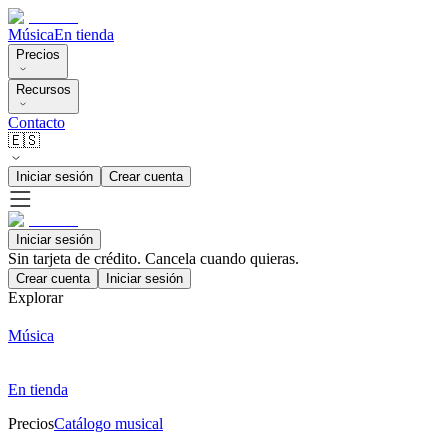
Música
En tienda
Precios
Recursos
Contacto
🇪🇸
Iniciar sesión
Crear cuenta
Iniciar sesión
Sin tarjeta de crédito. Cancela cuando quieras.
Crear cuenta
Iniciar sesión
Explorar
Música
En tienda
Precios
Catálogo musical