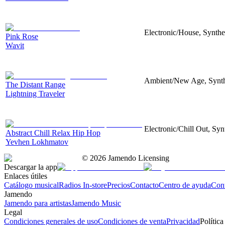
Electronic/House, Synthe
Pink Rose
Wavit
Ambient/New Age, Synthes
The Distant Range
Lightning Traveler
Electronic/Chill Out, Syn
Abstract Chill Relax Hip Hop
Yevhen Lokhmatov
©
2026
Jamendo Licensing
Descargar la app
Enlaces útiles
Catálogo musical
Radios In-store
Precios
Contacto
Centro de ayuda
Con
Jamendo
Jamendo para artistas
Jamendo Music
Legal
Condiciones generales de uso
Condiciones de venta
Privacidad
Política