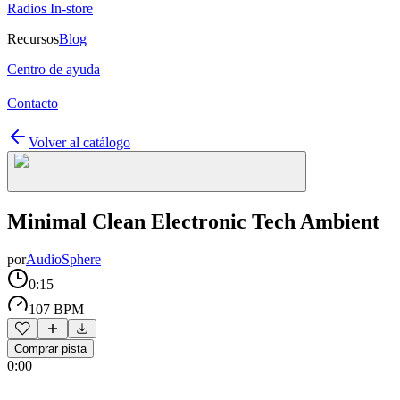
Radios In-store
Recursos
Blog
Centro de ayuda
Contacto
Volver al catálogo
Minimal Clean Electronic Tech Ambient
por
AudioSphere
0:15
107 BPM
Comprar pista
0:00