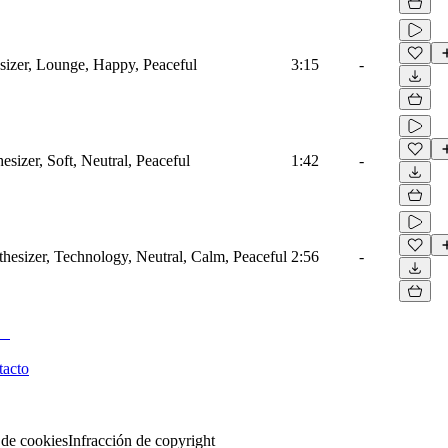
sizer, Lounge, Happy, Peaceful
3:15
-
izer, Soft, Neutral, Peaceful
1:42
-
thesizer, Technology, Neutral, Calm, Peaceful
2:56
-
tacto
 de cookies
Infracción de copyright