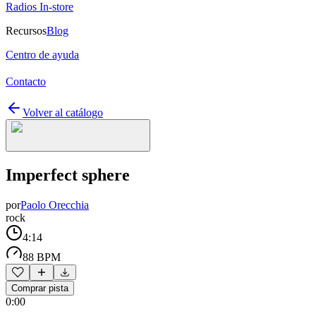
Radios In-store
Recursos
Blog
Centro de ayuda
Contacto
Volver al catálogo
Imperfect sphere
por
Paolo Orecchia
rock
4:14
88 BPM
Comprar pista
0:00