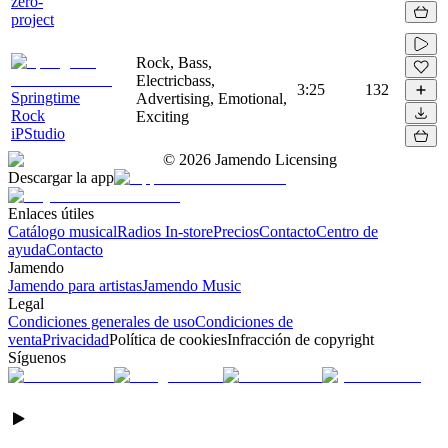
zero-
project
Rock, Bass,
Electricbass,
3:25
132
Springtime
Advertising, Emotional,
Rock
Exciting
iPStudio
©
2026
Jamendo Licensing
Descargar la app
Enlaces útiles
Catálogo musical
Radios In-store
Precios
Contacto
Centro de
ayuda
Contacto
Jamendo
Jamendo para artistas
Jamendo Music
Legal
Condiciones generales de uso
Condiciones de
venta
Privacidad
Política de cookies
Infracción de copyright
Síguenos