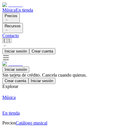
Música
En tienda
Precios
Recursos
Contacto
🇪🇸
Iniciar sesión
Crear cuenta
Iniciar sesión
Sin tarjeta de crédito. Cancela cuando quieras.
Crear cuenta
Iniciar sesión
Explorar
Música
En tienda
Precios
Catálogo musical