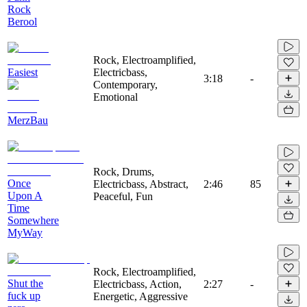
Rock
Berool
Rock, Electroamplified,
Easiest
Electricbass,
3:18
-
Contemporary,
Emotional
MerzBau
Rock, Drums,
Once
Electricbass, Abstract,
2:46
85
Upon A
Peaceful, Fun
Time
Somewhere
MyWay
Rock, Electroamplified,
Shut the
Electricbass, Action,
2:27
-
fuck up
Energetic, Aggressive