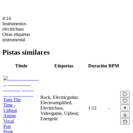
4:14
Instrumentos
electricbass
Otras etiquetas
instrumental
Pistas similares
Título
Etiquetas
Duración
BPM
Rock, Electricguitar,
Turn The
Electroamplified,
Time -
Electricbass,
1:12
-
Upbeat
Videogame, Upbeat,
Anime
Energetic
Vocal
Pop
Punk