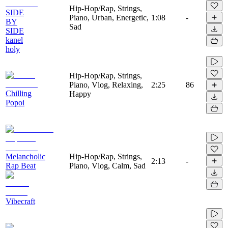
Hip-Hop/Rap, Strings,
SIDE
Piano, Urban, Energetic,
1:08
-
BY
Sad
SIDE
kanel
holy
Hip-Hop/Rap, Strings,
Piano, Vlog, Relaxing,
2:25
86
Chilling
Happy
Popoi
Melancholic
Hip-Hop/Rap, Strings,
2:13
-
Rap Beat
Piano, Vlog, Calm, Sad
Vibecraft