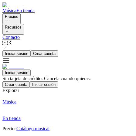
Música
En tienda
Precios
Recursos
Contacto
🇪🇸
Iniciar sesión
Crear cuenta
Iniciar sesión
Sin tarjeta de crédito. Cancela cuando quieras.
Crear cuenta
Iniciar sesión
Explorar
Música
En tienda
Precios
Catálogo musical