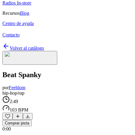
Radios In-store
Recursos
Blog
Centro de ayuda
Contacto
Volver al catálogo
Beat Spanky
por
Feeblom
hip-hop/rap
2:49
103 BPM
Comprar pista
0:00