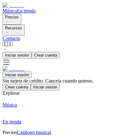
Música
En tienda
Precios
Recursos
Contacto
🇪🇸
Iniciar sesión
Crear cuenta
Iniciar sesión
Sin tarjeta de crédito. Cancela cuando quieras.
Crear cuenta
Iniciar sesión
Explorar
Música
En tienda
Precios
Catálogo musical