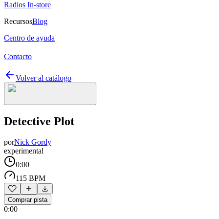
Radios In-store
Recursos
Blog
Centro de ayuda
Contacto
Volver al catálogo
Detective Plot
por
Nick Gordy
experimental
0:00
115 BPM
Comprar pista
0:00