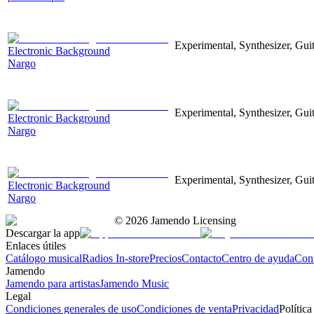
Experimental, Synthesizer, Gui
Electronic Background
Nargo
Experimental, Synthesizer, Gui
Electronic Background
Nargo
Experimental, Synthesizer, Gui
Electronic Background
Nargo
©
2026
Jamendo Licensing
Descargar la app
Enlaces útiles
Catálogo musical
Radios In-store
Precios
Contacto
Centro de ayuda
Con
Jamendo
Jamendo para artistas
Jamendo Music
Legal
Condiciones generales de uso
Condiciones de venta
Privacidad
Política