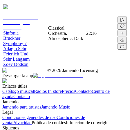
Classical,
Sinfonia
Orchestra,
22:16
-
Bruckner
Atmospheric, Dark
Symphony 7
Adagio Sehr
Feierlich Und
Sehr Langsam
Zoey Dodson
©
2026
Jamendo Licensing
Descargar la app
Enlaces útiles
Catálogo musical
Radios In-store
Precios
Contacto
Centro de
ayuda
Contacto
Jamendo
Jamendo para artistas
Jamendo Music
Legal
Condiciones generales de uso
Condiciones de
venta
Privacidad
Política de cookies
Infracción de copyright
Síguenos