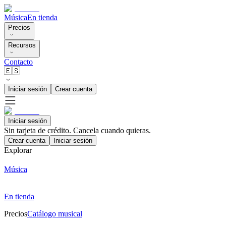
Música
En tienda
Precios
Recursos
Contacto
🇪🇸
Iniciar sesión
Crear cuenta
Iniciar sesión
Sin tarjeta de crédito. Cancela cuando quieras.
Crear cuenta
Iniciar sesión
Explorar
Música
En tienda
Precios
Catálogo musical