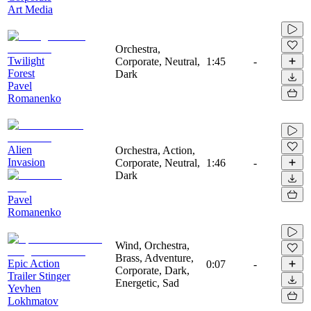
Art Media
Orchestra,
Twilight
Corporate, Neutral,
1:45
-
Forest
Dark
Pavel
Romanenko
Alien
Orchestra, Action,
Invasion
Corporate, Neutral,
1:46
-
Dark
Pavel
Romanenko
Wind, Orchestra,
Brass, Adventure,
Epic Action
0:07
-
Corporate, Dark,
Trailer Stinger
Energetic, Sad
Yevhen
Lokhmatov