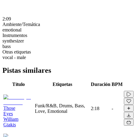
2:09
Ambiente/Temática
emotional
Instrumentos
synthesizer
bass
Otras etiquetas
vocal - male
Pistas similares
Título
Etiquetas
Duración
BPM
Funk/R&B, Drums, Bass,
Those
2:18
-
Love, Emotional
Eyes
William
Giakis