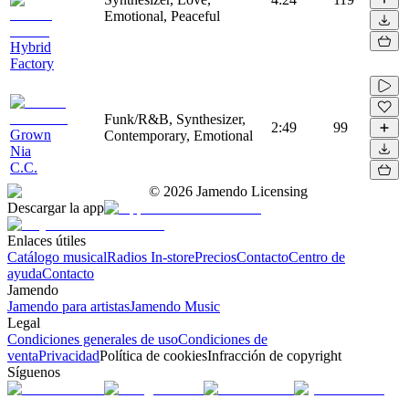
Emotional, Peaceful
Hybrid
Factory
Funk/R&B, Synthesizer,
2:49
99
Grown
Contemporary, Emotional
Nia
C.C.
©
2026
Jamendo Licensing
Descargar la app
Enlaces útiles
Catálogo musical
Radios In-store
Precios
Contacto
Centro de
ayuda
Contacto
Jamendo
Jamendo para artistas
Jamendo Music
Legal
Condiciones generales de uso
Condiciones de
venta
Privacidad
Política de cookies
Infracción de copyright
Síguenos