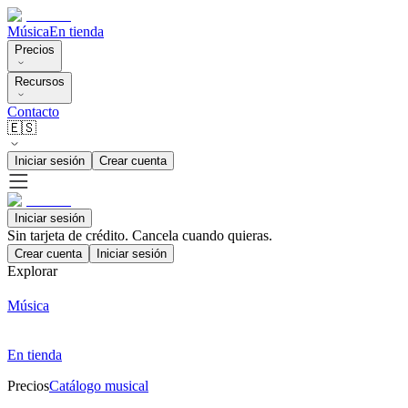
Música
En tienda
Precios
Recursos
Contacto
🇪🇸
Iniciar sesión
Crear cuenta
Iniciar sesión
Sin tarjeta de crédito. Cancela cuando quieras.
Crear cuenta
Iniciar sesión
Explorar
Música
En tienda
Precios
Catálogo musical