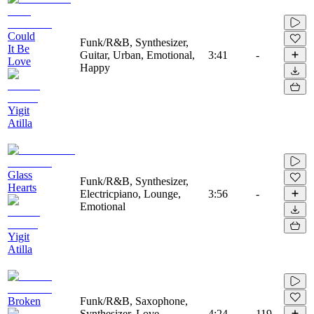
Could
Funk/R&B, Synthesizer,
It Be
Guitar, Urban, Emotional,
3:41
-
Love
Happy
Yigit
Atilla
Glass
Funk/R&B, Synthesizer,
Hearts
Electricpiano, Lounge,
3:56
-
Emotional
Yigit
Atilla
Broken
Funk/R&B, Saxophone,
Synthesizer, Love,
4:24
119