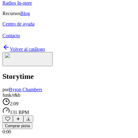
Radios In-store
Recursos
Blog
Centro de ayuda
Contacto
Volver al catálogo
Storytime
por
Byron Chambers
funk/r&b
2:09
131 BPM
Comprar pista
0:00