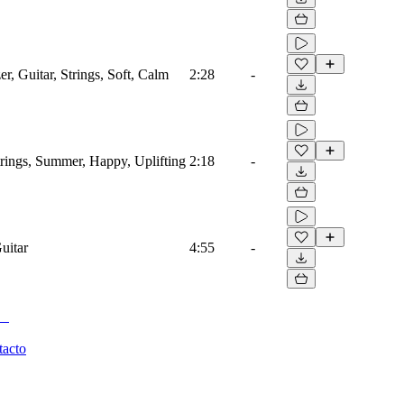
r, Guitar, Strings, Soft, Calm
2:28
-
trings, Summer, Happy, Uplifting
2:18
-
uitar
4:55
-
tacto