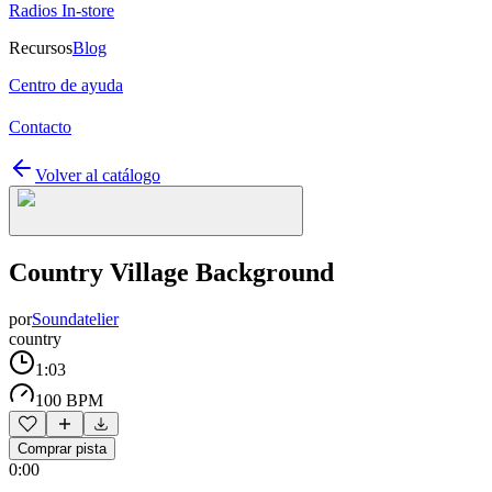
Radios In-store
Recursos
Blog
Centro de ayuda
Contacto
Volver al catálogo
Country Village Background
por
Soundatelier
country
1:03
100 BPM
Comprar pista
0:00