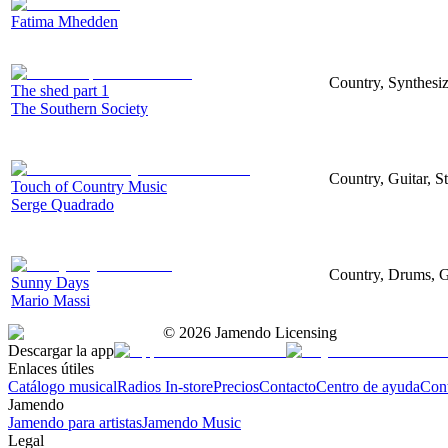
Fatima Mhedden
Country, Synthesize
The shed part 1
The Southern Society
Country, Guitar, S
Touch of Country Music
Serge Quadrado
Country, Drums, G
Sunny Days
Mario Massi
©
2026
Jamendo Licensing
Descargar la app
Enlaces útiles
Catálogo musical
Radios In-store
Precios
Contacto
Centro de ayuda
Con
Jamendo
Jamendo para artistas
Jamendo Music
Legal