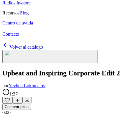
Radios In-store
Recursos
Blog
Centro de ayuda
Contacto
Volver al catálogo
Upbeat and Inspiring Corporate Edit 2
por
Yevhen Lokhmatov
1:27
Comprar pista
0:00