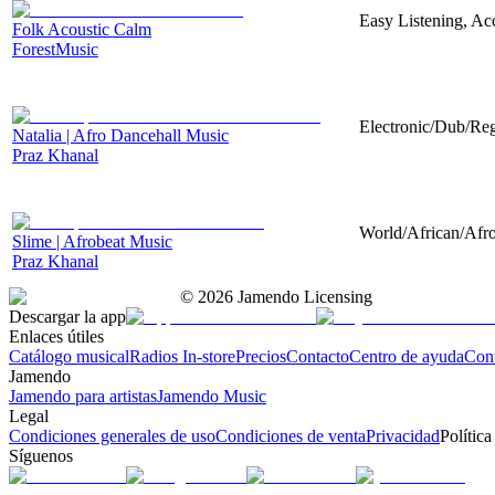
Easy Listening, Aco
Folk Acoustic Calm
ForestMusic
Electronic/Dub/Reg
Natalia | Afro Dancehall Music
Praz Khanal
World/African/Afro
Slime | Afrobeat Music
Praz Khanal
©
2026
Jamendo Licensing
Descargar la app
Enlaces útiles
Catálogo musical
Radios In-store
Precios
Contacto
Centro de ayuda
Con
Jamendo
Jamendo para artistas
Jamendo Music
Legal
Condiciones generales de uso
Condiciones de venta
Privacidad
Política
Síguenos