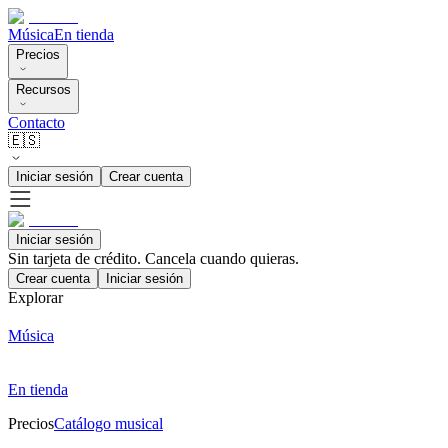
Música
En tienda
Precios
Recursos
Contacto
🇪🇸
Iniciar sesión
Crear cuenta
Iniciar sesión
Sin tarjeta de crédito. Cancela cuando quieras.
Crear cuenta
Iniciar sesión
Explorar
Música
En tienda
Precios
Catálogo musical