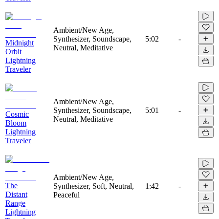
Ambient/New Age,
Synthesizer, Soundscape,
5:02
-
Midnight
Neutral, Meditative
Orbit
Lightning
Traveler
Ambient/New Age,
Synthesizer, Soundscape,
5:01
-
Cosmic
Neutral, Meditative
Bloom
Lightning
Traveler
Ambient/New Age,
The
Synthesizer, Soft, Neutral,
1:42
-
Distant
Peaceful
Range
Lightning