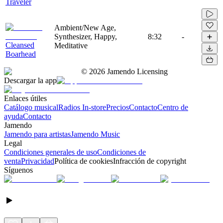
Traveler
Ambient/New Age,
Synthesizer, Happy,
8:32
-
Cleansed
Meditative
Boarhead
©
2026
Jamendo Licensing
Descargar la app
Enlaces útiles
Catálogo musical
Radios In-store
Precios
Contacto
Centro de
ayuda
Contacto
Jamendo
Jamendo para artistas
Jamendo Music
Legal
Condiciones generales de uso
Condiciones de
venta
Privacidad
Política de cookies
Infracción de copyright
Síguenos