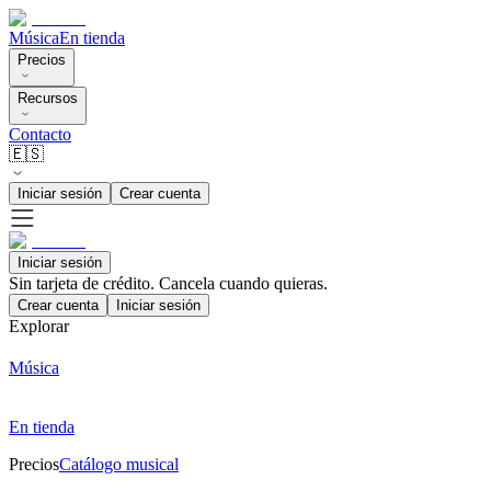
Música
En tienda
Precios
Recursos
Contacto
🇪🇸
Iniciar sesión
Crear cuenta
Iniciar sesión
Sin tarjeta de crédito. Cancela cuando quieras.
Crear cuenta
Iniciar sesión
Explorar
Música
En tienda
Precios
Catálogo musical