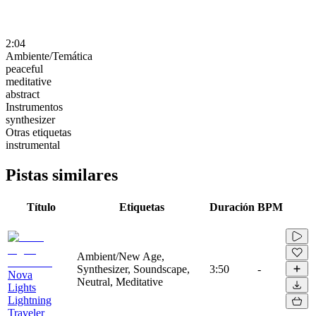
2:04
Ambiente/Temática
peaceful
meditative
abstract
Instrumentos
synthesizer
Otras etiquetas
instrumental
Pistas similares
Título
Etiquetas
Duración
BPM
Ambient/New Age,
Synthesizer, Soundscape,
3:50
-
Nova
Neutral, Meditative
Lights
Lightning
Traveler