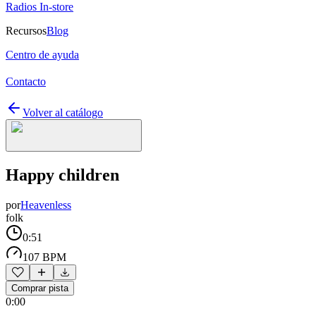
Radios In-store
Recursos
Blog
Centro de ayuda
Contacto
Volver al catálogo
Happy children
por
Heavenless
folk
0:51
107 BPM
Comprar pista
0:00