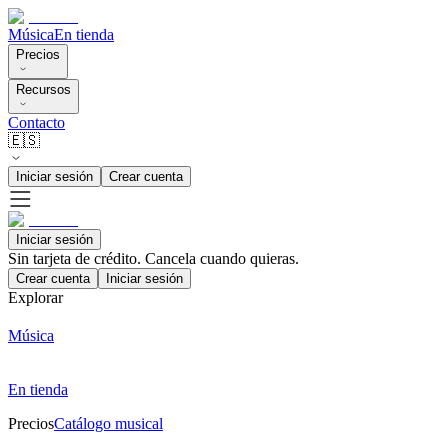
Música
En tienda
Precios
Recursos
Contacto
🇪🇸
Iniciar sesión
Crear cuenta
Iniciar sesión
Sin tarjeta de crédito. Cancela cuando quieras.
Crear cuenta
Iniciar sesión
Explorar
Música
En tienda
Precios
Catálogo musical