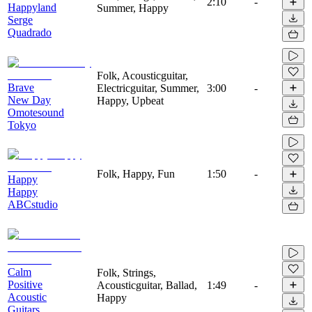
2:10
-
Happyland
Summer, Happy
Serge
Quadrado
Folk, Acousticguitar,
Brave
Electricguitar, Summer,
3:00
-
New Day
Happy, Upbeat
Omotesound
Tokyo
Folk, Happy, Fun
1:50
-
Happy
Happy
ABCstudio
Calm
Folk, Strings,
Positive
Acousticguitar, Ballad,
1:49
-
Acoustic
Happy
Guitars