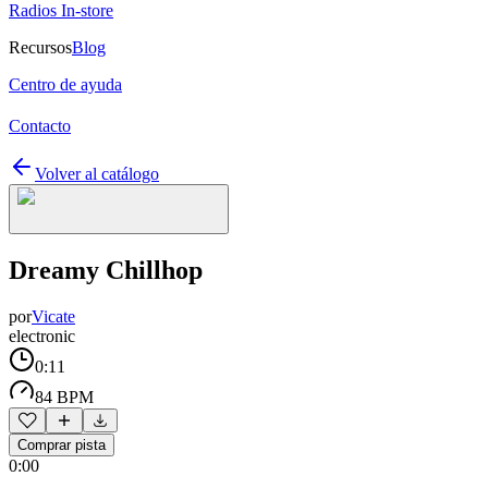
Radios In-store
Recursos
Blog
Centro de ayuda
Contacto
Volver al catálogo
Dreamy Chillhop
por
Vicate
electronic
0:11
84 BPM
Comprar pista
0:00