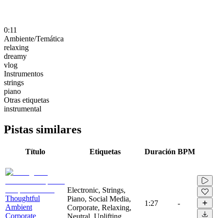
0:11
Ambiente/Temática
relaxing
dreamy
vlog
Instrumentos
strings
piano
Otras etiquetas
instrumental
Pistas similares
Título
Etiquetas
Duración
BPM
Electronic, Strings,
Thoughtful
Piano, Social Media,
1:27
-
Ambient
Corporate, Relaxing,
Corporate
Neutral, Uplifting