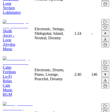
Loop
Yevhen
Lokhmatov
Electronic, Strings,
Skulk
Slideguitar, Island,
1:24
-
Away -
Neutral, Dreamy
Loop
Abydos
Music
Calm
Electronic, Drums,
Feelings
Piano, Lounge,
2:40
146
Lo-Fi
Peaceful, Dreamy
Relax
Cafe
Music
BGM