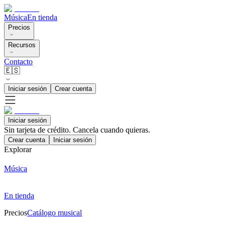
Música
En tienda
Precios
Recursos
Contacto
🇪🇸
Iniciar sesión
Crear cuenta
Iniciar sesión
Sin tarjeta de crédito. Cancela cuando quieras.
Crear cuenta
Iniciar sesión
Explorar
Música
En tienda
Precios
Catálogo musical