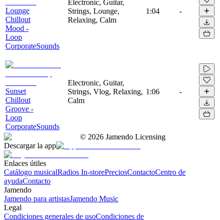
Electronic, Guitar,
Lounge
Strings, Lounge,
1:04
-
Chillout
Relaxing, Calm
Mood -
Loop
CorporateSounds
Electronic, Guitar,
Sunset
Strings, Vlog, Relaxing,
1:06
-
Chillout
Calm
Groove -
Loop
CorporateSounds
©
2026
Jamendo Licensing
Descargar la app
Enlaces útiles
Catálogo musical
Radios In-store
Precios
Contacto
Centro de
ayuda
Contacto
Jamendo
Jamendo para artistas
Jamendo Music
Legal
Condiciones generales de uso
Condiciones de