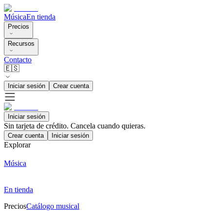
Música
En tienda
Precios
Recursos
Contacto
🇪🇸
Iniciar sesión
Crear cuenta
Iniciar sesión
Sin tarjeta de crédito. Cancela cuando quieras.
Crear cuenta
Iniciar sesión
Explorar
Música
En tienda
Precios
Catálogo musical