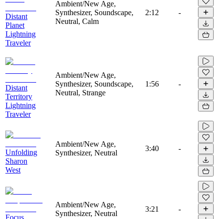
Ambient/New Age,
Synthesizer, Soundscape,
2:12
-
Distant
Neutral, Calm
Planet
Lightning
Traveler
Ambient/New Age,
Synthesizer, Soundscape,
1:56
-
Distant
Neutral, Strange
Territory
Lightning
Traveler
Ambient/New Age,
3:40
-
Unfolding
Synthesizer, Neutral
Sharon
West
Ambient/New Age,
3:21
-
Synthesizer, Neutral
Focus