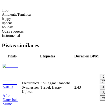
1:06
Ambiente/Temática
happy
upbeat
holiday
Otras etiquetas
instrumental
Pistas similares
Título
Etiquetas
Duración
BPM
Electronic/Dub/Reggae/Dancehall,
Natalia
Synthesizer, Travel, Happy,
2:43
-
|
Upbeat
Afro
Dancehall
Music