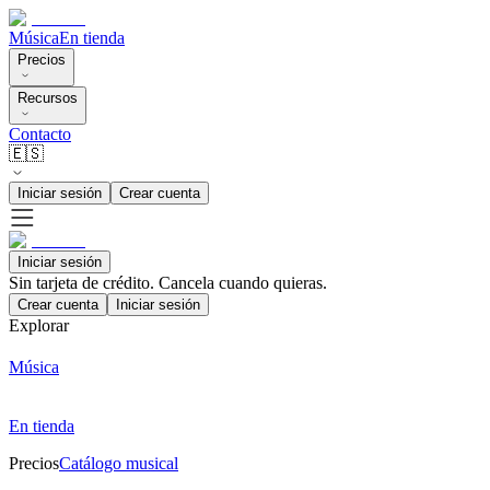
Música
En tienda
Precios
Recursos
Contacto
🇪🇸
Iniciar sesión
Crear cuenta
Iniciar sesión
Sin tarjeta de crédito. Cancela cuando quieras.
Crear cuenta
Iniciar sesión
Explorar
Música
En tienda
Precios
Catálogo musical