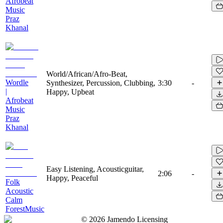
Afrobeat
Music
Praz
Khanal
World/African/Afro-Beat,
Wordle
Synthesizer, Percussion, Clubbing,
3:30
-
|
Happy, Upbeat
Afrobeat
Music
Praz
Khanal
Easy Listening, Acousticguitar,
2:06
-
Happy, Peaceful
Folk
Acoustic
Calm
ForestMusic
©
2026
Jamendo Licensing