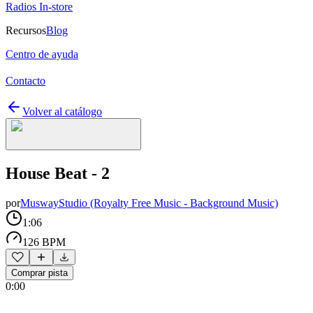
Radios In-store
Recursos
Blog
Centro de ayuda
Contacto
Volver al catálogo
House Beat - 2
por
MuswayStudio (Royalty Free Music - Background Music)
1:06
126 BPM
Comprar pista
0:00