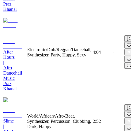
Praz
Khanal
Electronic/Dub/Reggae/Dancehall,
After
4:04
-
Synthesizer, Party, Happy, Sexy
Hours
|
Afro
Dancehall
Music
Praz
Khanal
World/African/Afro-Beat,
Slime
Synthesizer, Percussion, Clubbing,
2:52
-
|
Dark, Happy