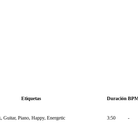
Etiquetas
Duración
BP
k, Guitar, Piano, Happy, Energetic
3:50
-