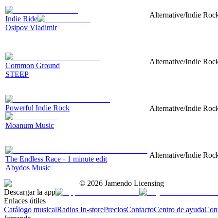
Alternative/Indie Rock
Indie Ride
Osipov Vladimir
Alternative/Indie Roc
Common Ground
STEEP
Powerful Indie Rock
Alternative/Indie Rock
Moanum Music
Alternative/Indie Rock
The Endless Race - 1 minute edit
Abydos Music
©
2026
Jamendo Licensing
Descargar la app
Enlaces útiles
Catálogo musical
Radios In-store
Precios
Contacto
Centro de ayuda
Con