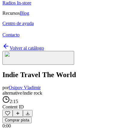
Radios In-store
Recursos
Blog
Centro de ayuda
Contacto
Volver al catálogo
Indie Travel The World
por
Osipov Vladimir
alternative/indie rock
2:15
Content ID
Comprar pista
0:00