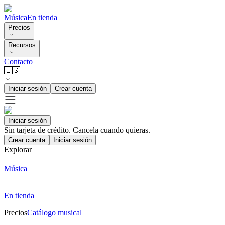
Música
En tienda
Precios
Recursos
Contacto
🇪🇸
Iniciar sesión
Crear cuenta
Iniciar sesión
Sin tarjeta de crédito. Cancela cuando quieras.
Crear cuenta
Iniciar sesión
Explorar
Música
En tienda
Precios
Catálogo musical