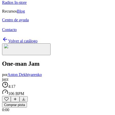
Radios In-store
Recursos
Blog
Centro de ayuda
Contacto
Volver al catálogo
One-man Jam
por
Anton Dekhtyarenko
jazz
4:17
106 BPM
Comprar pista
0:00