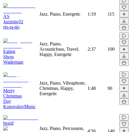
Jazz, Piano, Energetic
1:19
115
AS
Jazzistic02
rio-ra-tio
Jazz, Piano,
Acousticbass, Travel,
2:37
100
Eating
Happy, Energetic
Show
Waderman
Jazz, Piano, Vibraphone,
Christmas, Happy,
1:48
90
Merry
Energetic
Christmas
Day
KonovalovMusic
brazil
Jazz, Piano, Percussion,
4:56
140