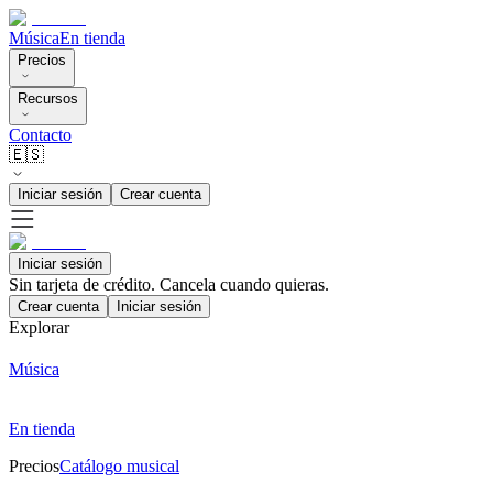
Música
En tienda
Precios
Recursos
Contacto
🇪🇸
Iniciar sesión
Crear cuenta
Iniciar sesión
Sin tarjeta de crédito. Cancela cuando quieras.
Crear cuenta
Iniciar sesión
Explorar
Música
En tienda
Precios
Catálogo musical