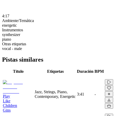
4:17
Ambiente/Temática
energetic
Instrumentos
synthesizer
piano
Otras etiquetas
vocal - male
Pistas similares
Título
Etiquetas
Duración
BPM
Jazz, Strings, Piano,
3:41
-
Play
Contemporary, Energetic
Like
Children
Gins