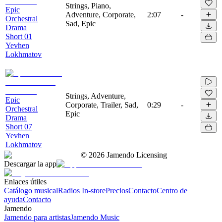
Strings, Piano,
Epic
Adventure, Corporate,
2:07
-
Orchestral
Sad, Epic
Drama
Short 01
Yevhen
Lokhmatov
Strings, Adventure,
Epic
Corporate, Trailer, Sad,
0:29
-
Orchestral
Epic
Drama
Short 07
Yevhen
Lokhmatov
©
2026
Jamendo Licensing
Descargar la app
Enlaces útiles
Catálogo musical
Radios In-store
Precios
Contacto
Centro de
ayuda
Contacto
Jamendo
Jamendo para artistas
Jamendo Music