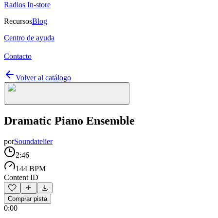
Radios In-store
Recursos
Blog
Centro de ayuda
Contacto
Volver al catálogo
Dramatic Piano Ensemble
por
Soundatelier
2:46
144 BPM
Content ID
Comprar pista
0:00