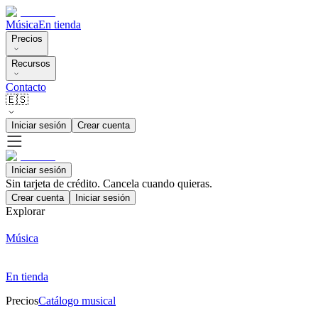
Música
En tienda
Precios
Recursos
Contacto
🇪🇸
Iniciar sesión
Crear cuenta
Iniciar sesión
Sin tarjeta de crédito. Cancela cuando quieras.
Crear cuenta
Iniciar sesión
Explorar
Música
En tienda
Precios
Catálogo musical