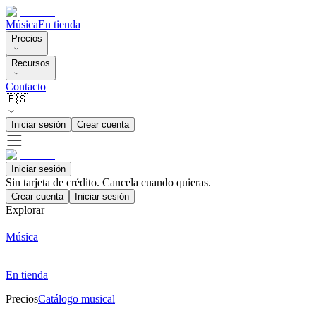
Música
En tienda
Precios
Recursos
Contacto
🇪🇸
Iniciar sesión
Crear cuenta
Iniciar sesión
Sin tarjeta de crédito. Cancela cuando quieras.
Crear cuenta
Iniciar sesión
Explorar
Música
En tienda
Precios
Catálogo musical