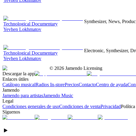
Yevhen Lokhmatov
Synthesizer, News, Producti
Technological Documentary
Yevhen Lokhmatov
Electronic, Synthesizer, D
Technological Documentary
Yevhen Lokhmatov
©
2026
Jamendo Licensing
Descargar la app
Enlaces útiles
Catálogo musical
Radios In-store
Precios
Contacto
Centro de ayuda
Con
Jamendo
Jamendo para artistas
Jamendo Music
Legal
Condiciones generales de uso
Condiciones de venta
Privacidad
Política
Síguenos