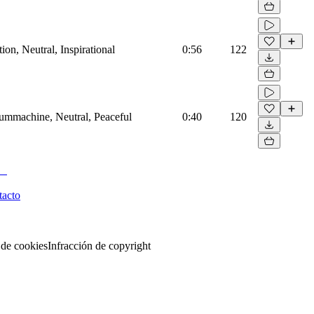
on, Neutral, Inspirational
0:56
122
rummachine, Neutral, Peaceful
0:40
120
tacto
 de cookies
Infracción de copyright