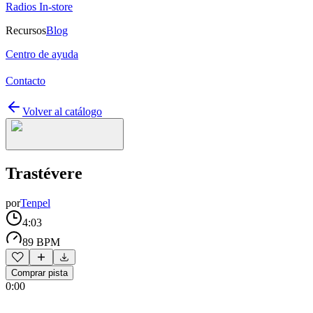
Radios In-store
Recursos
Blog
Centro de ayuda
Contacto
Volver al catálogo
Trastévere
por
Tenpel
4:03
89 BPM
Comprar pista
0:00