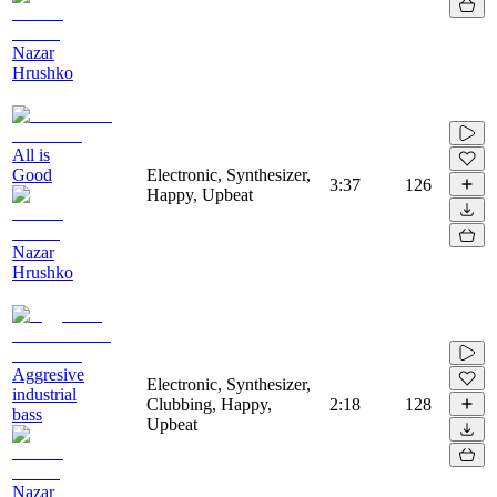
Nazar
Hrushko
All is
Good
Electronic, Synthesizer,
3:37
126
Happy, Upbeat
Nazar
Hrushko
Aggresive
Electronic, Synthesizer,
industrial
Clubbing, Happy,
2:18
128
bass
Upbeat
Nazar