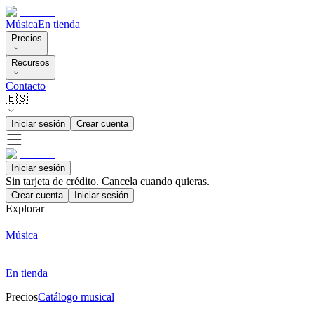
Música
En tienda
Precios
Recursos
Contacto
🇪🇸
Iniciar sesión
Crear cuenta
Iniciar sesión
Sin tarjeta de crédito. Cancela cuando quieras.
Crear cuenta
Iniciar sesión
Explorar
Música
En tienda
Precios
Catálogo musical