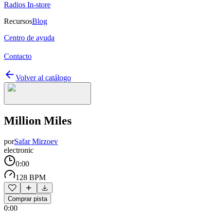
Radios In-store
Recursos
Blog
Centro de ayuda
Contacto
Volver al catálogo
Million Miles
por
Safar Mirzoev
electronic
0:00
128 BPM
Comprar pista
0:00