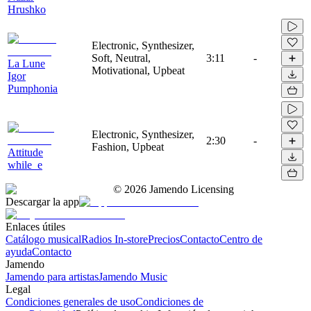
Hrushko
Electronic, Synthesizer,
Soft, Neutral,
3:11
-
La Lune
Motivational, Upbeat
Igor
Pumphonia
Electronic, Synthesizer,
2:30
-
Fashion, Upbeat
Attitude
while_e
©
2026
Jamendo Licensing
Descargar la app
Enlaces útiles
Catálogo musical
Radios In-store
Precios
Contacto
Centro de
ayuda
Contacto
Jamendo
Jamendo para artistas
Jamendo Music
Legal
Condiciones generales de uso
Condiciones de