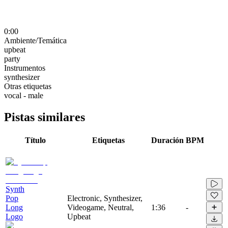
0:00
Ambiente/Temática
upbeat
party
Instrumentos
synthesizer
Otras etiquetas
vocal - male
Pistas similares
Título
Etiquetas
Duración
BPM
Synth
Pop
Electronic, Synthesizer,
Long
Videogame, Neutral,
1:36
-
Logo
Upbeat