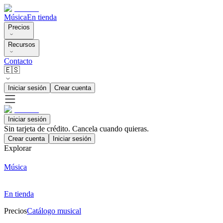
Música
En tienda
Precios
Recursos
Contacto
🇪🇸
Iniciar sesión
Crear cuenta
Iniciar sesión
Sin tarjeta de crédito. Cancela cuando quieras.
Crear cuenta
Iniciar sesión
Explorar
Música
En tienda
Precios
Catálogo musical