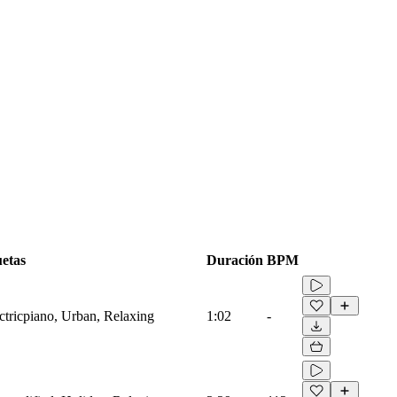
uetas
Duración
BPM
ectricpiano, Urban, Relaxing
1:02
-