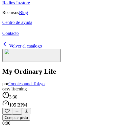
Radios In-store
Recursos
Blog
Centro de ayuda
Contacto
Volver al catálogo
My Ordinary Life
por
Omotesound Tokyo
easy listening
3:30
105 BPM
Comprar pista
0:00