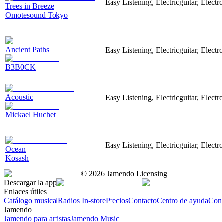
Easy Listening, Electricguitar, Elect
Trees in Breeze
Omotesound Tokyo
Ancient Paths
Easy Listening, Electricguitar, Electr
B3B0CK
Acoustic
Easy Listening, Electricguitar, Electr
Mickael Huchet
Easy Listening, Electricguitar, Elec
Ocean
Kosash
©
2026
Jamendo Licensing
Descargar la app
Enlaces útiles
Catálogo musical
Radios In-store
Precios
Contacto
Centro de ayuda
Con
Jamendo
Jamendo para artistas
Jamendo Music