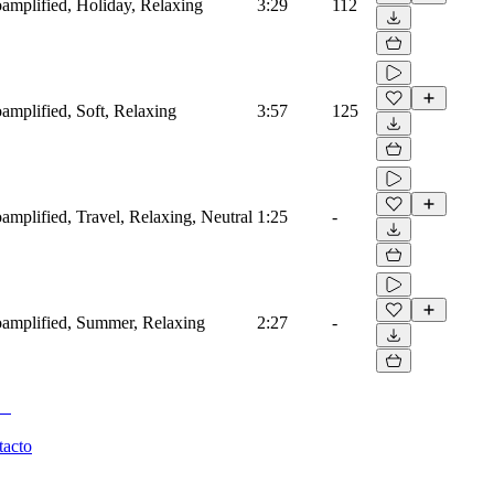
roamplified, Holiday, Relaxing
3:29
112
oamplified, Soft, Relaxing
3:57
125
oamplified, Travel, Relaxing, Neutral
1:25
-
troamplified, Summer, Relaxing
2:27
-
tacto