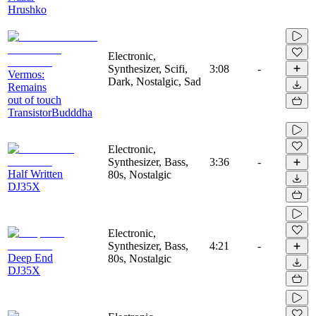
Hrushko
Electronic,
Synthesizer, Scifi,
3:08
-
Vermos:
Dark, Nostalgic, Sad
Remains
out of touch
TransistorBudddha
Electronic,
Synthesizer, Bass,
3:36
-
Half Written
80s, Nostalgic
DJ35X
Electronic,
Synthesizer, Bass,
4:21
-
Deep End
80s, Nostalgic
DJ35X