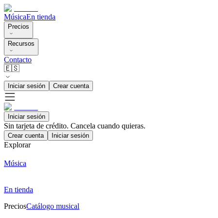
Música
En tienda
Precios
Recursos
Contacto
🇪🇸
Iniciar sesión
Crear cuenta
Iniciar sesión
Sin tarjeta de crédito. Cancela cuando quieras.
Crear cuenta
Iniciar sesión
Explorar
Música
En tienda
Precios
Catálogo musical