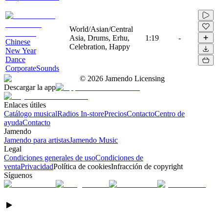
World/Asian/Central
Asia, Drums, Erhu,
1:19
-
Chinese
Celebration, Happy
New Year
Dance
CorporateSounds
©
2026
Jamendo Licensing
Descargar la app
Enlaces útiles
Catálogo musical
Radios In-store
Precios
Contacto
Centro de
ayuda
Contacto
Jamendo
Jamendo para artistas
Jamendo Music
Legal
Condiciones generales de uso
Condiciones de
venta
Privacidad
Política de cookies
Infracción de copyright
Síguenos