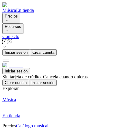
Música
En tienda
Precios
Recursos
Contacto
🇪🇸
Iniciar sesión
Crear cuenta
Iniciar sesión
Sin tarjeta de crédito. Cancela cuando quieras.
Crear cuenta
Iniciar sesión
Explorar
Música
En tienda
Precios
Catálogo musical