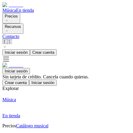
Música
En tienda
Precios
Recursos
Contacto
🇪🇸
Iniciar sesión
Crear cuenta
Iniciar sesión
Sin tarjeta de crédito. Cancela cuando quieras.
Crear cuenta
Iniciar sesión
Explorar
Música
En tienda
Precios
Catálogo musical