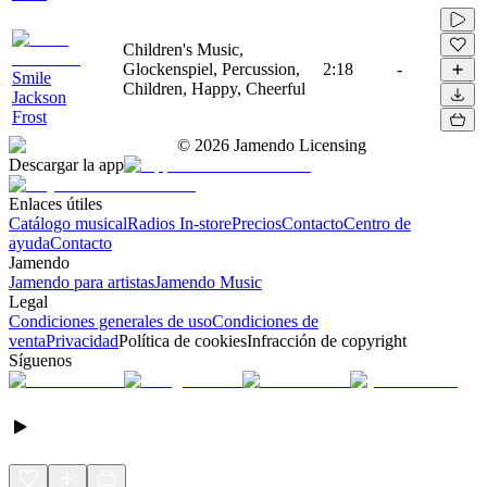
Children's Music,
Glockenspiel, Percussion,
2:18
-
Smile
Children, Happy, Cheerful
Jackson
Frost
©
2026
Jamendo Licensing
Descargar la app
Enlaces útiles
Catálogo musical
Radios In-store
Precios
Contacto
Centro de
ayuda
Contacto
Jamendo
Jamendo para artistas
Jamendo Music
Legal
Condiciones generales de uso
Condiciones de
venta
Privacidad
Política de cookies
Infracción de copyright
Síguenos