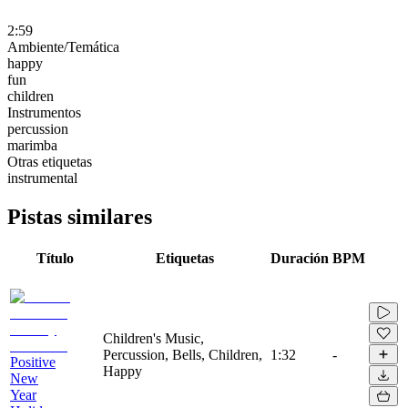
2:59
Ambiente/Temática
happy
fun
children
Instrumentos
percussion
marimba
Otras etiquetas
instrumental
Pistas similares
Título
Etiquetas
Duración
BPM
Children's Music,
Percussion, Bells, Children,
1:32
-
Positive
Happy
New
Year