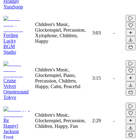
Holiday
YuraSoop
Children's Music,
Glockenspiel, Percussion,
3:03
-
Feeling
Xylophone, Children,
Lucky
Happy
BGM
Studio
Children's Music,
Glockenspiel, Piano,
3:15
-
Cruise
Percussion, Children,
Velvet
Happy, Calm, Peaceful
Omotesound
Tokyo
Children's Music,
Be
Glockenspiel, Percussion,
2:29
-
Happy!
Children, Happy, Fun
Jackson
Frost