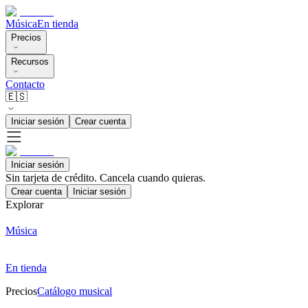
Música
En tienda
Precios
Recursos
Contacto
🇪🇸
Iniciar sesión
Crear cuenta
Iniciar sesión
Sin tarjeta de crédito. Cancela cuando quieras.
Crear cuenta
Iniciar sesión
Explorar
Música
En tienda
Precios
Catálogo musical