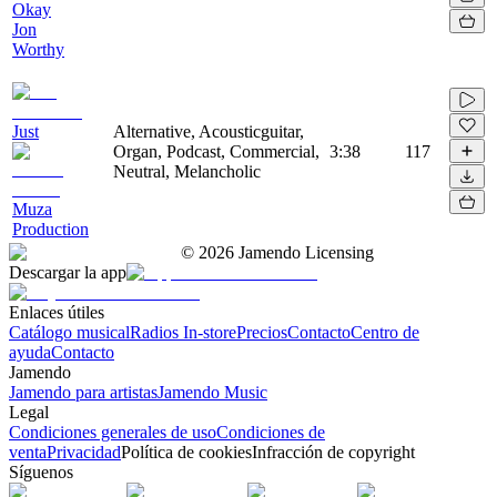
Okay
Jon
Worthy
Just
Alternative, Acousticguitar,
Organ, Podcast, Commercial,
3:38
117
Neutral, Melancholic
Muza
Production
©
2026
Jamendo Licensing
Descargar la app
Enlaces útiles
Catálogo musical
Radios In-store
Precios
Contacto
Centro de
ayuda
Contacto
Jamendo
Jamendo para artistas
Jamendo Music
Legal
Condiciones generales de uso
Condiciones de
venta
Privacidad
Política de cookies
Infracción de copyright
Síguenos