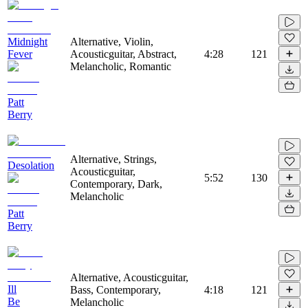
Midnight
Alternative, Violin,
Fever
Acousticguitar, Abstract,
4:28
121
Melancholic, Romantic
Patt
Berry
Alternative, Strings,
Desolation
Acousticguitar,
5:52
130
Contemporary, Dark,
Melancholic
Patt
Berry
Alternative, Acousticguitar,
Ill
Bass, Contemporary,
4:18
121
Be
Melancholic