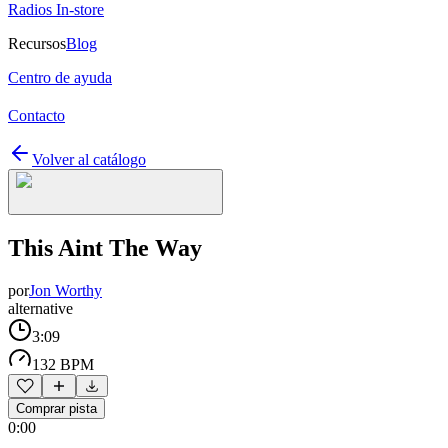
Radios In-store
Recursos
Blog
Centro de ayuda
Contacto
Volver al catálogo
This Aint The Way
por
Jon Worthy
alternative
3:09
132 BPM
Comprar pista
0:00