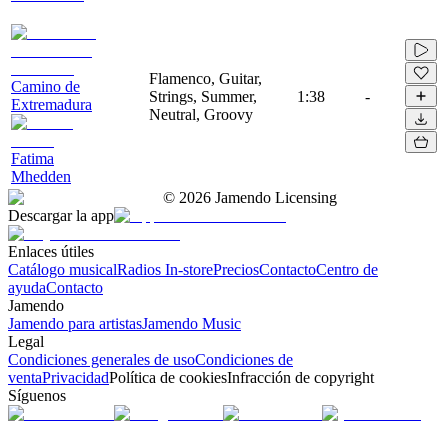
Flamenco, Guitar,
Camino de
Strings, Summer,
1:38
-
Extremadura
Neutral, Groovy
Fatima
Mhedden
©
2026
Jamendo Licensing
Descargar la app
Enlaces útiles
Catálogo musical
Radios In-store
Precios
Contacto
Centro de
ayuda
Contacto
Jamendo
Jamendo para artistas
Jamendo Music
Legal
Condiciones generales de uso
Condiciones de
venta
Privacidad
Política de cookies
Infracción de copyright
Síguenos