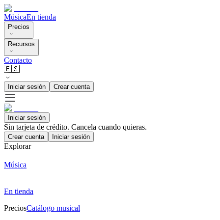
Música
En tienda
Precios
Recursos
Contacto
🇪🇸
Iniciar sesión
Crear cuenta
Iniciar sesión
Sin tarjeta de crédito. Cancela cuando quieras.
Crear cuenta
Iniciar sesión
Explorar
Música
En tienda
Precios
Catálogo musical