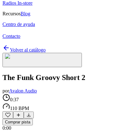
Radios In-store
Recursos
Blog
Centro de ayuda
Contacto
Volver al catálogo
The Funk Groovy Short 2
por
Avalon Audio
0:37
110 BPM
Comprar pista
0:00