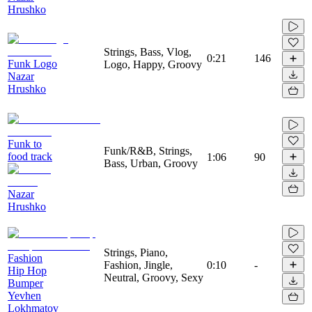
Hrushko
Strings, Bass, Vlog,
0:21
146
Funk Logo
Logo, Happy, Groovy
Nazar
Hrushko
Funk to
Funk/R&B, Strings,
food track
1:06
90
Bass, Urban, Groovy
Nazar
Hrushko
Strings, Piano,
Fashion
Fashion, Jingle,
0:10
-
Hip Hop
Neutral, Groovy, Sexy
Bumper
Yevhen
Lokhmatov