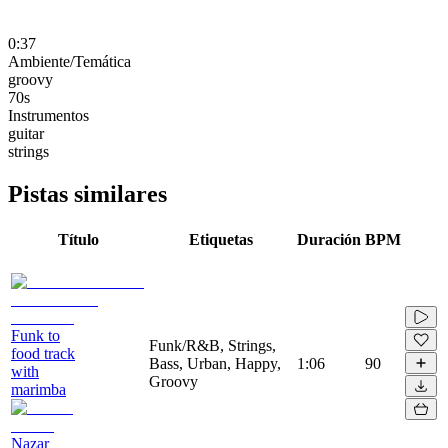
0:37
Ambiente/Temática
groovy
70s
Instrumentos
guitar
strings
Pistas similares
Título
Etiquetas
Duración
BPM
Funk to
Funk/R&B, Strings,
food track
Bass, Urban, Happy,
1:06
90
with
Groovy
marimba
Nazar