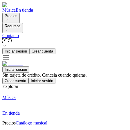
Música
En tienda
Precios
Recursos
Contacto
🇪🇸
Iniciar sesión
Crear cuenta
Iniciar sesión
Sin tarjeta de crédito. Cancela cuando quieras.
Crear cuenta
Iniciar sesión
Explorar
Música
En tienda
Precios
Catálogo musical