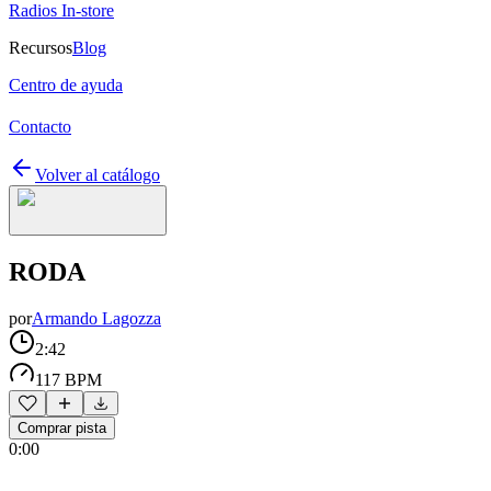
Radios In-store
Recursos
Blog
Centro de ayuda
Contacto
Volver al catálogo
RODA
por
Armando Lagozza
2:42
117 BPM
Comprar pista
0:00