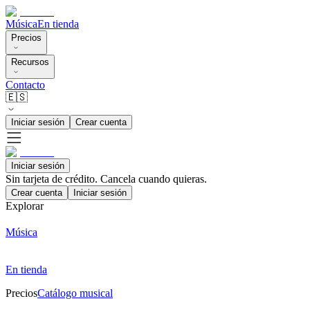
Música
En tienda
Precios
Recursos
Contacto
🇪🇸
Iniciar sesión
Crear cuenta
Iniciar sesión
Sin tarjeta de crédito. Cancela cuando quieras.
Crear cuenta
Iniciar sesión
Explorar
Música
En tienda
Precios
Catálogo musical