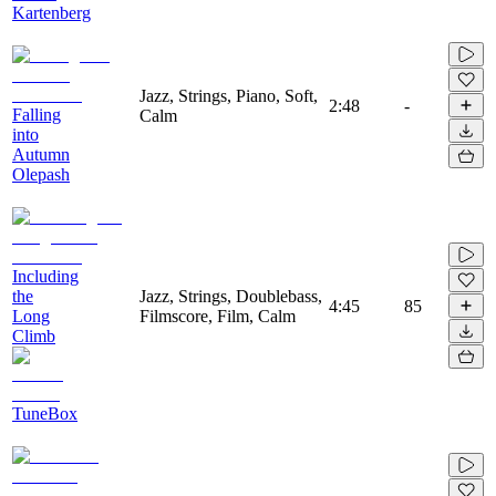
Kartenberg
Jazz, Strings, Piano, Soft,
2:48
-
Falling
Calm
into
Autumn
Olepash
Including
the
Jazz, Strings, Doublebass,
4:45
85
Long
Filmscore, Film, Calm
Climb
TuneBox