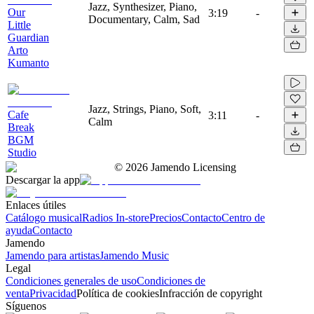
Jazz, Synthesizer, Piano,
Our
3:19
-
Documentary, Calm, Sad
Little
Guardian
Arto
Kumanto
Jazz, Strings, Piano, Soft,
Cafe
3:11
-
Calm
Break
BGM
Studio
©
2026
Jamendo Licensing
Descargar la app
Enlaces útiles
Catálogo musical
Radios In-store
Precios
Contacto
Centro de
ayuda
Contacto
Jamendo
Jamendo para artistas
Jamendo Music
Legal
Condiciones generales de uso
Condiciones de
venta
Privacidad
Política de cookies
Infracción de copyright
Síguenos