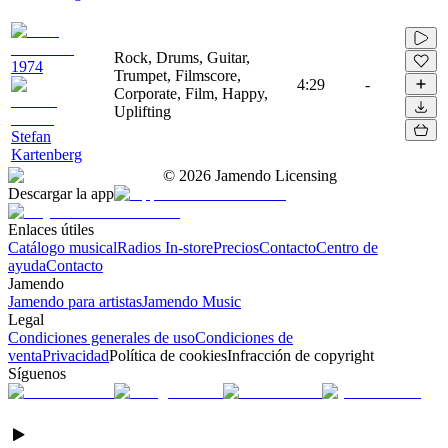
Rock, Drums, Guitar,
1974
Trumpet, Filmscore,
4:29
-
Corporate, Film, Happy,
Uplifting
Stefan
Kartenberg
©
2026
Jamendo Licensing
Descargar la app
Enlaces útiles
Catálogo musical
Radios In-store
Precios
Contacto
Centro de
ayuda
Contacto
Jamendo
Jamendo para artistas
Jamendo Music
Legal
Condiciones generales de uso
Condiciones de
venta
Privacidad
Política de cookies
Infracción de copyright
Síguenos