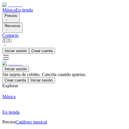
Música
En tienda
Precios
Recursos
Contacto
🇪🇸
Iniciar sesión
Crear cuenta
Iniciar sesión
Sin tarjeta de crédito. Cancela cuando quieras.
Crear cuenta
Iniciar sesión
Explorar
Música
En tienda
Precios
Catálogo musical