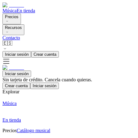
Música
En tienda
Precios
Recursos
Contacto
🇪🇸
Iniciar sesión
Crear cuenta
Iniciar sesión
Sin tarjeta de crédito. Cancela cuando quieras.
Crear cuenta
Iniciar sesión
Explorar
Música
En tienda
Precios
Catálogo musical