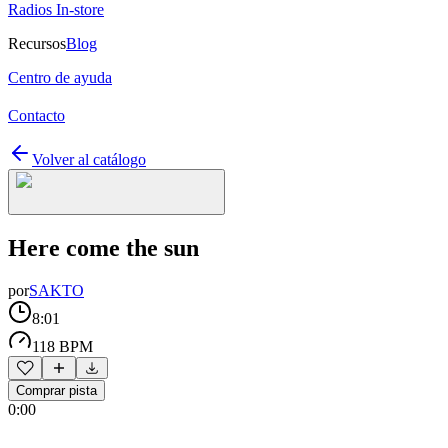
Radios In-store
Recursos
Blog
Centro de ayuda
Contacto
Volver al catálogo
Here come the sun
por
SAKTO
8:01
118 BPM
Comprar pista
0:00