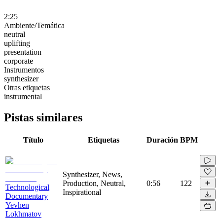
2:25
Ambiente/Temática
neutral
uplifting
presentation
corporate
Instrumentos
synthesizer
Otras etiquetas
instrumental
Pistas similares
Título
Etiquetas
Duración
BPM
Synthesizer, News,
Production, Neutral,
0:56
122
Technological
Inspirational
Documentary
Yevhen
Lokhmatov