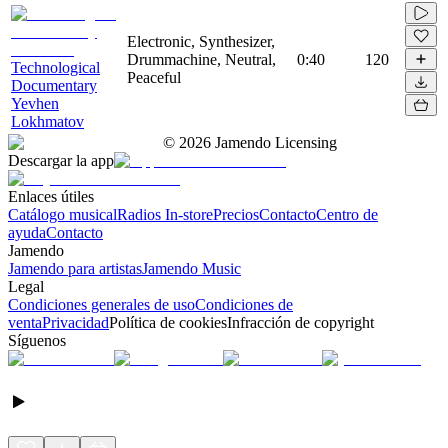
Electronic, Synthesizer,
Drummachine, Neutral,
0:40
120
Technological
Peaceful
Documentary
Yevhen
Lokhmatov
©
2026
Jamendo Licensing
Descargar la app
Enlaces útiles
Catálogo musical
Radios In-store
Precios
Contacto
Centro de
ayuda
Contacto
Jamendo
Jamendo para artistas
Jamendo Music
Legal
Condiciones generales de uso
Condiciones de
venta
Privacidad
Política de cookies
Infracción de copyright
Síguenos