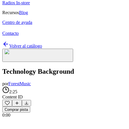
Radios In-store
Recursos
Blog
Centro de ayuda
Contacto
Volver al catálogo
Technology Background
por
ForestMusic
2:25
Content ID
Comprar pista
0:00