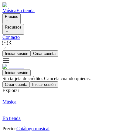
Música
En tienda
Precios
Recursos
Contacto
🇪🇸
Iniciar sesión
Crear cuenta
Iniciar sesión
Sin tarjeta de crédito. Cancela cuando quieras.
Crear cuenta
Iniciar sesión
Explorar
Música
En tienda
Precios
Catálogo musical