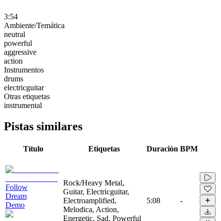
3:54
Ambiente/Temática
neutral
powerful
aggressive
action
Instrumentos
drums
electricguitar
Otras etiquetas
instrumental
Pistas similares
Título
Etiquetas
Duración
BPM
Rock/Heavy Metal,
Follow
Guitar, Electricguitar,
Dream
Electroamplified,
5:08
-
Demo
Melodica, Action,
Energetic, Sad, Powerful