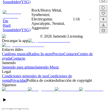
Soundrider(YSG)
Rock/Heavy Metal,
Synthesizer,
Electricguitar,
1:16
-
Die
Apocalyptic, Neutral,
Hard
Aggressive
Soundrider(YSG)
©
2026
Jamendo Licensing
Descargar la app
Enlaces útiles
Catálogo musical
Radios In-store
Precios
Contacto
Centro de
ayuda
Contacto
Jamendo
Jamendo para artistas
Jamendo Music
Legal
Condiciones generales de uso
Condiciones de
venta
Privacidad
Política de cookies
Infracción de copyright
Síguenos