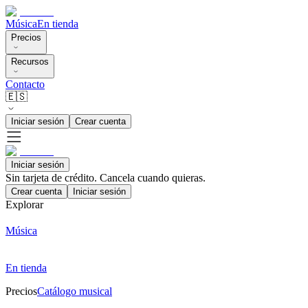
Música
En tienda
Precios
Recursos
Contacto
🇪🇸
Iniciar sesión
Crear cuenta
Iniciar sesión
Sin tarjeta de crédito. Cancela cuando quieras.
Crear cuenta
Iniciar sesión
Explorar
Música
En tienda
Precios
Catálogo musical