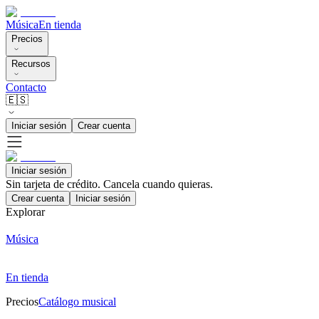
Música
En tienda
Precios
Recursos
Contacto
🇪🇸
Iniciar sesión
Crear cuenta
Iniciar sesión
Sin tarjeta de crédito. Cancela cuando quieras.
Crear cuenta
Iniciar sesión
Explorar
Música
En tienda
Precios
Catálogo musical