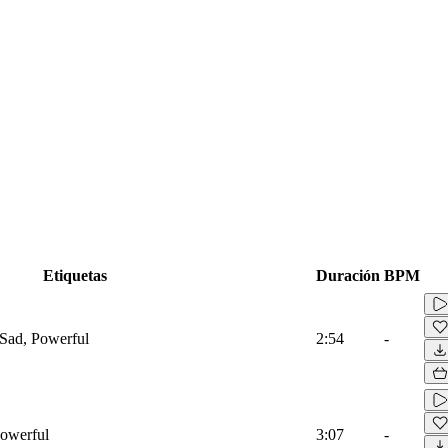
Etiquetas
Duración
BPM
 Sad, Powerful
2:54
-
Powerful
3:07
-