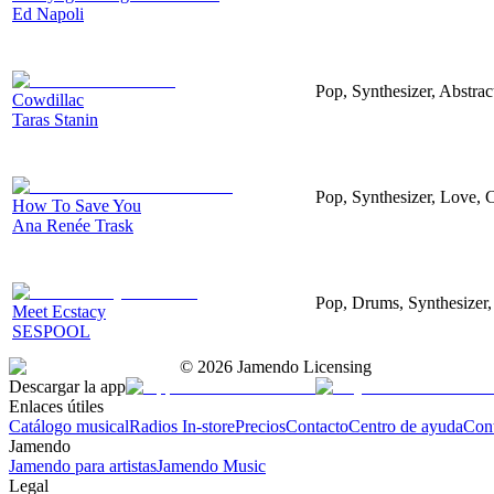
Ed Napoli
Pop, Synthesizer, Abstrac
Cowdillac
Taras Stanin
Pop, Synthesizer, Love, 
How To Save You
Ana Renée Trask
Pop, Drums, Synthesizer
Meet Ecstacy
SESPOOL
©
2026
Jamendo Licensing
Descargar la app
Enlaces útiles
Catálogo musical
Radios In-store
Precios
Contacto
Centro de ayuda
Con
Jamendo
Jamendo para artistas
Jamendo Music
Legal