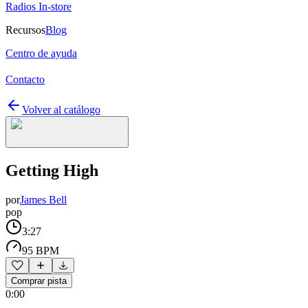
Radios In-store
Recursos
Blog
Centro de ayuda
Contacto
Volver al catálogo
Getting High
por
James Bell
pop
3:27
95 BPM
Comprar pista
0:00