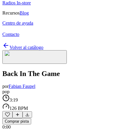
Radios In-store
Recursos
Blog
Centro de ayuda
Contacto
Volver al catálogo
Back In The Game
por
Fabian Faupel
pop
3:19
126 BPM
Comprar pista
0:00