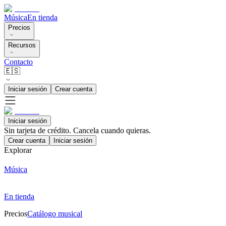
Música
En tienda
Precios
Recursos
Contacto
🇪🇸
Iniciar sesión
Crear cuenta
Iniciar sesión
Sin tarjeta de crédito. Cancela cuando quieras.
Crear cuenta
Iniciar sesión
Explorar
Música
En tienda
Precios
Catálogo musical