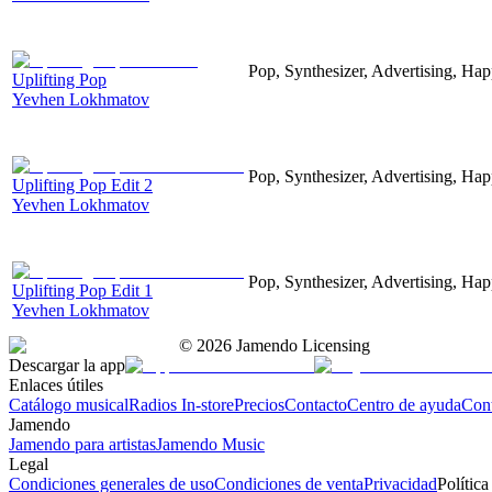
Pop, Synthesizer, Advertising, Hap
Uplifting Pop
Yevhen Lokhmatov
Pop, Synthesizer, Advertising, Hap
Uplifting Pop Edit 2
Yevhen Lokhmatov
Pop, Synthesizer, Advertising, Hap
Uplifting Pop Edit 1
Yevhen Lokhmatov
©
2026
Jamendo Licensing
Descargar la app
Enlaces útiles
Catálogo musical
Radios In-store
Precios
Contacto
Centro de ayuda
Con
Jamendo
Jamendo para artistas
Jamendo Music
Legal
Condiciones generales de uso
Condiciones de venta
Privacidad
Política