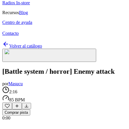
Radios In-store
Recursos
Blog
Centro de ayuda
Contacto
Volver al catálogo
[Battle system / horror] Enemy attack
por
Masucu
2:16
85 BPM
Comprar pista
0:00