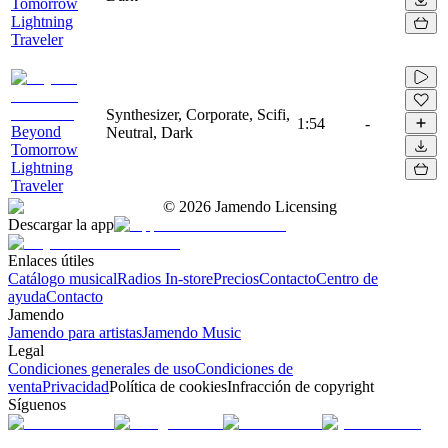
Tomorrow
Lightning
Traveler
Synthesizer, Corporate, Scifi,
1:54
-
Beyond
Neutral, Dark
Tomorrow
Lightning
Traveler
©
2026
Jamendo Licensing
Descargar la app
Enlaces útiles
Catálogo musical
Radios In-store
Precios
Contacto
Centro de
ayuda
Contacto
Jamendo
Jamendo para artistas
Jamendo Music
Legal
Condiciones generales de uso
Condiciones de
venta
Privacidad
Política de cookies
Infracción de copyright
Síguenos