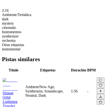
2:16
Ambiente/Temática
dark
mystery
cinematic
Instrumentos
synthesizer
orchestra
Otras etiquetas
instrumental
Pistas similares
Título
Etiquetas
Duración
BPM
Ambient/New Age,
Synthesizer, Soundscape,
1:56
-
Distant
Neutral, Dark
Orbit
Lightning
Traveler