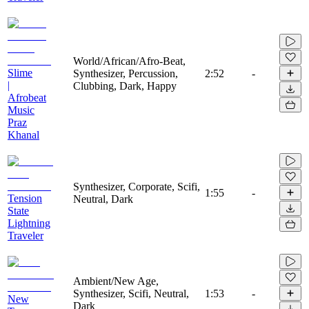
World/African/Afro-Beat,
Slime
Synthesizer, Percussion,
2:52
-
|
Clubbing, Dark, Happy
Afrobeat
Music
Praz
Khanal
Synthesizer, Corporate, Scifi,
1:55
-
Tension
Neutral, Dark
State
Lightning
Traveler
Ambient/New Age,
Synthesizer, Scifi, Neutral,
1:53
-
New
Dark