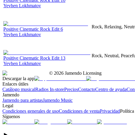
Positive Cinematic Rock Edit 10
Yevhen Lokhmatov
Rock, Relaxing, Neutr
Positive Cinematic Rock Edit 6
Yevhen Lokhmatov
Rock, Neutral, Peacef
Positive Cinematic Rock Edit 13
Yevhen Lokhmatov
©
2026
Jamendo Licensing
Descargar la app
Enlaces útiles
Catálogo musical
Radios In-store
Precios
Contacto
Centro de ayuda
Con
Jamendo
Jamendo para artistas
Jamendo Music
Legal
Condiciones generales de uso
Condiciones de venta
Privacidad
Política
Síguenos