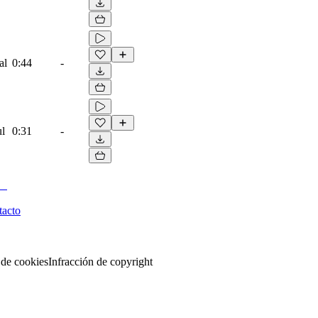
al
0:44
-
ul
0:31
-
tacto
 de cookies
Infracción de copyright