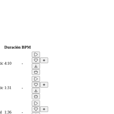
Duración
BPM
ic
4:10
-
ic
1:31
-
ul
1:36
-