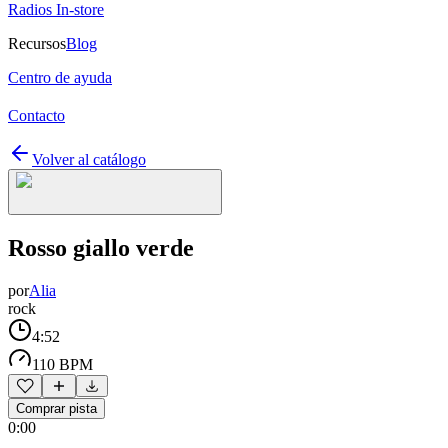
Radios In-store
Recursos
Blog
Centro de ayuda
Contacto
Volver al catálogo
Rosso giallo verde
por
Alia
rock
4:52
110 BPM
Comprar pista
0:00