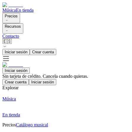
Música
En tienda
Precios
Recursos
Contacto
🇪🇸
Iniciar sesión
Crear cuenta
Iniciar sesión
Sin tarjeta de crédito. Cancela cuando quieras.
Crear cuenta
Iniciar sesión
Explorar
Música
En tienda
Precios
Catálogo musical