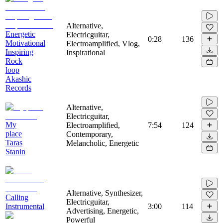
Alternative,
Energetic
Electricguitar,
0:28
136
Motivational
Electroamplified, Vlog,
Inspiring
Inspirational
Rock
loop
Akashic
Records
Alternative,
Electricguitar,
My
Electroamplified,
7:54
124
place
Contemporary,
Taras
Melancholic, Energetic
Stanin
Alternative, Synthesizer,
Calling
Electricguitar,
Instrumental
3:00
114
Advertising, Energetic,
Powerful