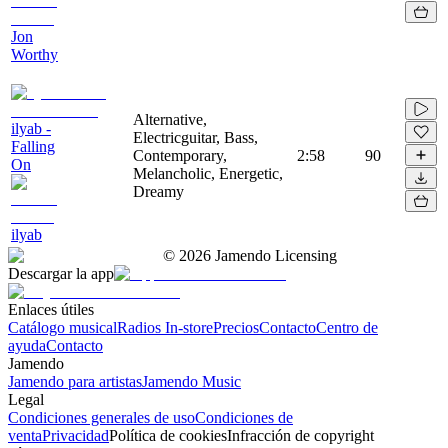
Jon
Worthy
Alternative,
ilyab -
Electricguitar, Bass,
Falling
Contemporary,
2:58
90
On
Melancholic, Energetic,
Dreamy
ilyab
©
2026
Jamendo Licensing
Descargar la app
Enlaces útiles
Catálogo musical
Radios In-store
Precios
Contacto
Centro de
ayuda
Contacto
Jamendo
Jamendo para artistas
Jamendo Music
Legal
Condiciones generales de uso
Condiciones de
venta
Privacidad
Política de cookies
Infracción de copyright