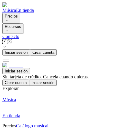
Música
En tienda
Precios
Recursos
Contacto
🇪🇸
Iniciar sesión
Crear cuenta
Iniciar sesión
Sin tarjeta de crédito. Cancela cuando quieras.
Crear cuenta
Iniciar sesión
Explorar
Música
En tienda
Precios
Catálogo musical