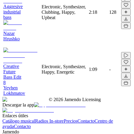
Aggresive
Electronic, Synthesizer,
industrial
Clubbing, Happy,
2:18
128
bass
Upbeat
Nazar
Hrushko
Creative
Electronic, Synthesizer,
1:09
-
Future
Happy, Energetic
Bass Edit
8
Yevhen
Lokhmatov
©
2026
Jamendo Licensing
Descargar la app
Enlaces útiles
Catálogo musical
Radios In-store
Precios
Contacto
Centro de
ayuda
Contacto
Jamendo