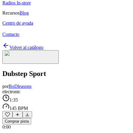
Radios In-store
Recursos
Blog
Centro de ayuda
Contacto
Volver al catálogo
Dubstep Sport
por
BoDleasons
electronic
1:35
145 BPM
Comprar pista
0:00