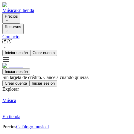
Música
En tienda
Precios
Recursos
Contacto
🇪🇸
Iniciar sesión
Crear cuenta
Iniciar sesión
Sin tarjeta de crédito. Cancela cuando quieras.
Crear cuenta
Iniciar sesión
Explorar
Música
En tienda
Precios
Catálogo musical