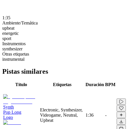
1:35
Ambiente/Temática
upbeat
energetic
sport
Instrumentos
synthesizer
Otras etiquetas
instrumental
Pistas similares
Título
Etiquetas
Duración
BPM
Synth
Electronic, Synthesizer,
Pop Long
Videogame, Neutral,
1:36
-
Logo
Upbeat