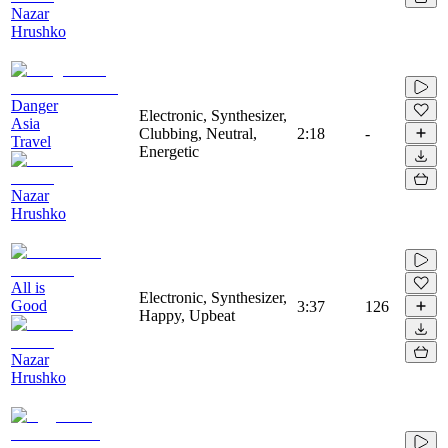
Nazar
Hrushko
Danger
Electronic, Synthesizer,
Asia
Clubbing, Neutral,
2:18
-
Travel
Energetic
Nazar
Hrushko
All is
Electronic, Synthesizer,
Good
3:37
126
Happy, Upbeat
Nazar
Hrushko