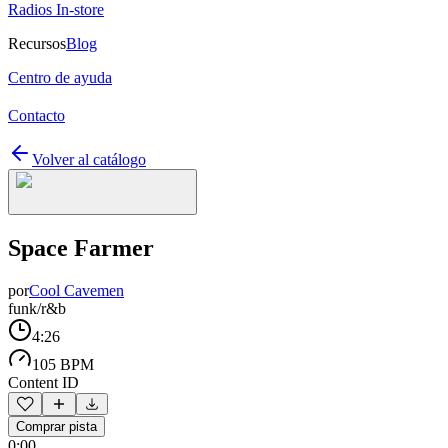
Radios In-store
Recursos
Blog
Centro de ayuda
Contacto
Volver al catálogo
Space Farmer
por
Cool Cavemen
funk/r&b
4:26
105 BPM
Content ID
Comprar pista
0:00