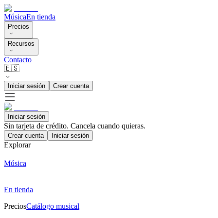
Música
En tienda
Precios
Recursos
Contacto
🇪🇸
Iniciar sesión
Crear cuenta
Iniciar sesión
Sin tarjeta de crédito. Cancela cuando quieras.
Crear cuenta
Iniciar sesión
Explorar
Música
En tienda
Precios
Catálogo musical