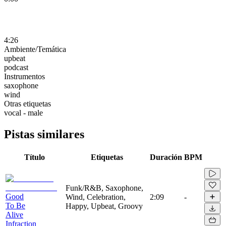
4:26
Ambiente/Temática
upbeat
podcast
Instrumentos
saxophone
wind
Otras etiquetas
vocal - male
Pistas similares
Título
Etiquetas
Duración
BPM
Funk/R&B, Saxophone,
Good
Wind, Celebration,
2:09
-
To Be
Happy, Upbeat, Groovy
Alive
Infraction