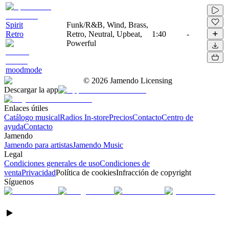
Spirit
Funk/R&B, Wind, Brass,
Retro
Retro, Neutral, Upbeat,
1:40
-
Powerful
moodmode
©
2026
Jamendo Licensing
Descargar la app
Enlaces útiles
Catálogo musical
Radios In-store
Precios
Contacto
Centro de
ayuda
Contacto
Jamendo
Jamendo para artistas
Jamendo Music
Legal
Condiciones generales de uso
Condiciones de
venta
Privacidad
Política de cookies
Infracción de copyright
Síguenos