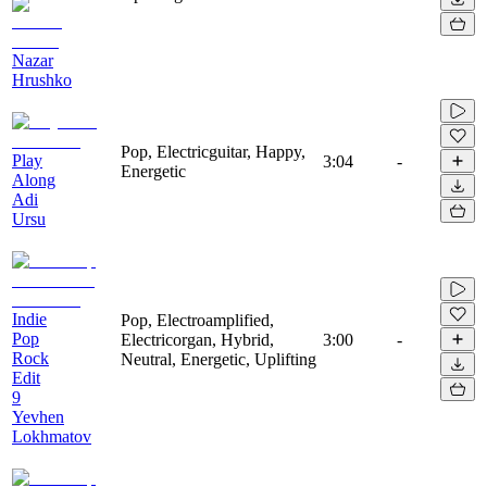
Nazar
Hrushko
Pop, Electricguitar, Happy,
Play
3:04
-
Energetic
Along
Adi
Ursu
Indie
Pop, Electroamplified,
Pop
Electricorgan, Hybrid,
3:00
-
Rock
Neutral, Energetic, Uplifting
Edit
9
Yevhen
Lokhmatov