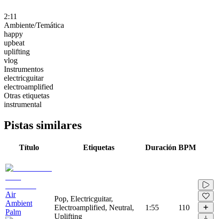
2:11
Ambiente/Temática
happy
upbeat
uplifting
vlog
Instrumentos
electricguitar
electroamplified
Otras etiquetas
instrumental
Pistas similares
Título
Etiquetas
Duración
BPM
Air
Pop, Electricguitar,
Ambient
Electroamplified, Neutral,
1:55
110
Palm
Uplifting