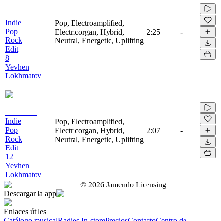
Indie
Pop, Electroamplified,
Pop
Electricorgan, Hybrid,
2:25
-
Rock
Neutral, Energetic, Uplifting
Edit
8
Yevhen
Lokhmatov
Indie
Pop, Electroamplified,
Pop
Electricorgan, Hybrid,
2:07
-
Rock
Neutral, Energetic, Uplifting
Edit
12
Yevhen
Lokhmatov
©
2026
Jamendo Licensing
Descargar la app
Enlaces útiles
Catálogo musical
Radios In-store
Precios
Contacto
Centro de