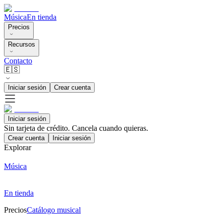
Música
En tienda
Precios
Recursos
Contacto
🇪🇸
Iniciar sesión
Crear cuenta
Iniciar sesión
Sin tarjeta de crédito. Cancela cuando quieras.
Crear cuenta
Iniciar sesión
Explorar
Música
En tienda
Precios
Catálogo musical