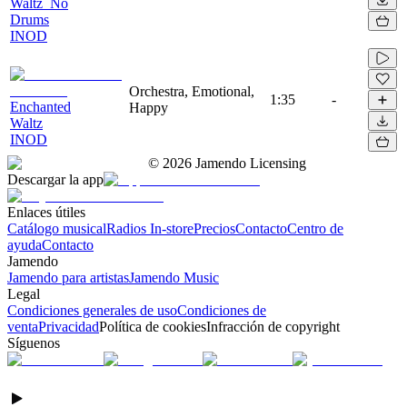
Waltz_No
Drums
INOD
Orchestra, Emotional,
1:35
-
Enchanted
Happy
Waltz
INOD
©
2026
Jamendo Licensing
Descargar la app
Enlaces útiles
Catálogo musical
Radios In-store
Precios
Contacto
Centro de
ayuda
Contacto
Jamendo
Jamendo para artistas
Jamendo Music
Legal
Condiciones generales de uso
Condiciones de
venta
Privacidad
Política de cookies
Infracción de copyright
Síguenos