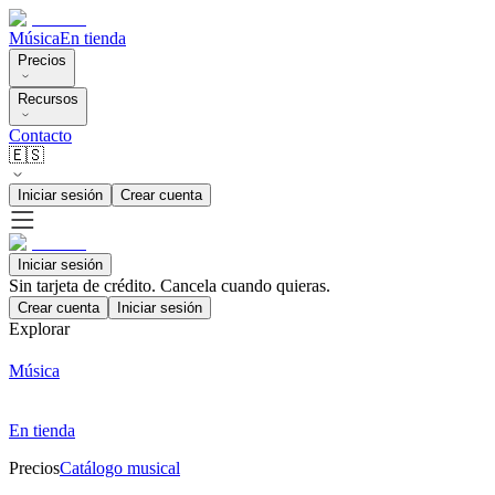
Música
En tienda
Precios
Recursos
Contacto
🇪🇸
Iniciar sesión
Crear cuenta
Iniciar sesión
Sin tarjeta de crédito. Cancela cuando quieras.
Crear cuenta
Iniciar sesión
Explorar
Música
En tienda
Precios
Catálogo musical