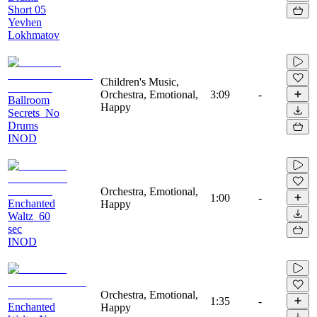
Short 05
Yevhen
Lokhmatov
Children's Music,
Orchestra, Emotional,
3:09
-
Ballroom
Happy
Secrets_No
Drums
INOD
Orchestra, Emotional,
1:00
-
Enchanted
Happy
Waltz_60
sec
INOD
Orchestra, Emotional,
1:35
-
Enchanted
Happy