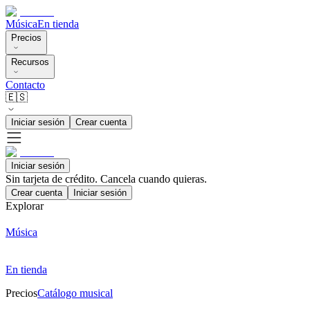
Música
En tienda
Precios
Recursos
Contacto
🇪🇸
Iniciar sesión
Crear cuenta
Iniciar sesión
Sin tarjeta de crédito. Cancela cuando quieras.
Crear cuenta
Iniciar sesión
Explorar
Música
En tienda
Precios
Catálogo musical