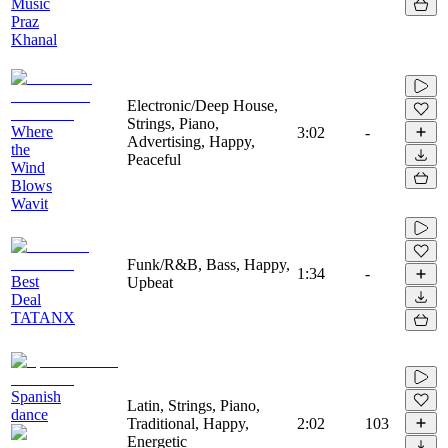
Music
Praz
Khanal
Electronic/Deep House,
Strings, Piano,
Where
3:02
-
Advertising, Happy,
the
Peaceful
Wind
Blows
Wavit
Funk/R&B, Bass, Happy,
1:34
-
Best
Upbeat
Deal
TATANX
Spanish
Latin, Strings, Piano,
dance
Traditional, Happy,
2:02
103
Energetic