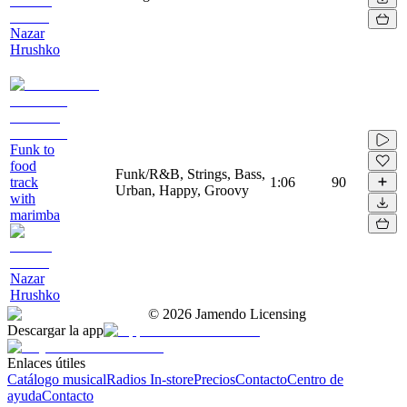
Nazar
Hrushko
Funk to
food
Funk/R&B, Strings, Bass,
track
1:06
90
Urban, Happy, Groovy
with
marimba
Nazar
Hrushko
©
2026
Jamendo Licensing
Descargar la app
Enlaces útiles
Catálogo musical
Radios In-store
Precios
Contacto
Centro de
ayuda
Contacto