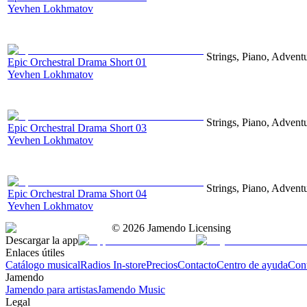
Yevhen Lokhmatov
Strings, Piano, Advent
Epic Orchestral Drama Short 01
Yevhen Lokhmatov
Strings, Piano, Advent
Epic Orchestral Drama Short 03
Yevhen Lokhmatov
Strings, Piano, Advent
Epic Orchestral Drama Short 04
Yevhen Lokhmatov
©
2026
Jamendo Licensing
Descargar la app
Enlaces útiles
Catálogo musical
Radios In-store
Precios
Contacto
Centro de ayuda
Con
Jamendo
Jamendo para artistas
Jamendo Music
Legal