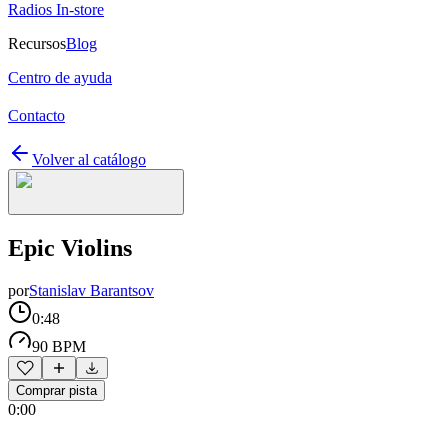
Radios In-store
Recursos
Blog
Centro de ayuda
Contacto
Volver al catálogo
Epic Violins
por
Stanislav Barantsov
0:48
90 BPM
Comprar pista
0:00