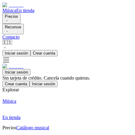
Música
En tienda
Precios
Recursos
Contacto
🇪🇸
Iniciar sesión
Crear cuenta
Iniciar sesión
Sin tarjeta de crédito. Cancela cuando quieras.
Crear cuenta
Iniciar sesión
Explorar
Música
En tienda
Precios
Catálogo musical