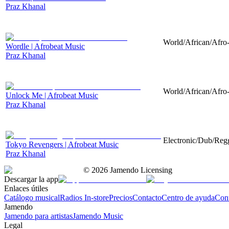
Praz Khanal
World/African/Afro-
Wordle | Afrobeat Music
Praz Khanal
World/African/Afro-
Unlock Me | Afrobeat Music
Praz Khanal
Electronic/Dub/Regg
Tokyo Revengers | Afrobeat Music
Praz Khanal
©
2026
Jamendo Licensing
Descargar la app
Enlaces útiles
Catálogo musical
Radios In-store
Precios
Contacto
Centro de ayuda
Con
Jamendo
Jamendo para artistas
Jamendo Music
Legal