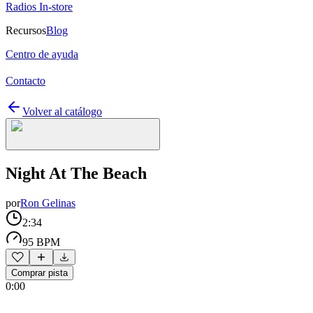
Radios In-store
Recursos
Blog
Centro de ayuda
Contacto
Volver al catálogo
Night At The Beach
por
Ron Gelinas
2:34
95 BPM
Comprar pista
0:00