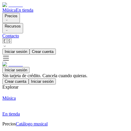
Música
En tienda
Precios
Recursos
Contacto
🇪🇸
Iniciar sesión
Crear cuenta
Iniciar sesión
Sin tarjeta de crédito. Cancela cuando quieras.
Crear cuenta
Iniciar sesión
Explorar
Música
En tienda
Precios
Catálogo musical