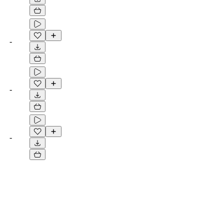
-
-
-