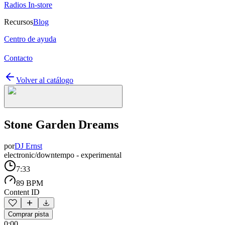
Radios In-store
Recursos
Blog
Centro de ayuda
Contacto
Volver al catálogo
Stone Garden Dreams
por
DJ Ernst
electronic/downtempo - experimental
7:33
89 BPM
Content ID
Comprar pista
0:00