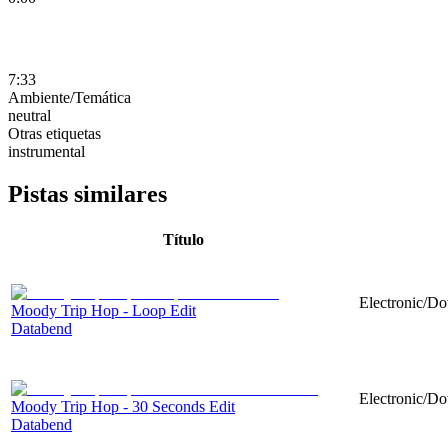
7:33
Ambiente/Temática
neutral
Otras etiquetas
instrumental
Pistas similares
Título
Electronic/Do
Moody Trip Hop - Loop Edit
Databend
Electronic/Do
Moody Trip Hop - 30 Seconds Edit
Databend