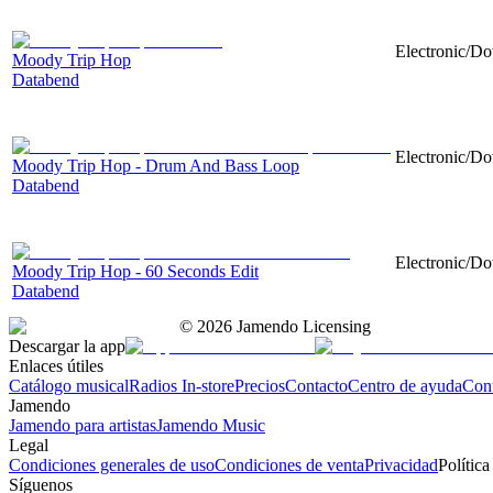
Electronic/Do
Moody Trip Hop
Databend
Electronic/Do
Moody Trip Hop - Drum And Bass Loop
Databend
Electronic/Do
Moody Trip Hop - 60 Seconds Edit
Databend
©
2026
Jamendo Licensing
Descargar la app
Enlaces útiles
Catálogo musical
Radios In-store
Precios
Contacto
Centro de ayuda
Con
Jamendo
Jamendo para artistas
Jamendo Music
Legal
Condiciones generales de uso
Condiciones de venta
Privacidad
Política
Síguenos