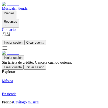
Música
En tienda
Precios
Recursos
Contacto
🇪🇸
Iniciar sesión
Crear cuenta
Iniciar sesión
Sin tarjeta de crédito. Cancela cuando quieras.
Crear cuenta
Iniciar sesión
Explorar
Música
En tienda
Precios
Catálogo musical