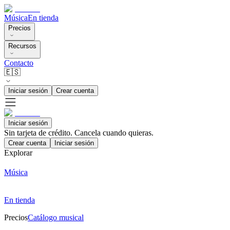
Música
En tienda
Precios
Recursos
Contacto
🇪🇸
Iniciar sesión
Crear cuenta
Iniciar sesión
Sin tarjeta de crédito. Cancela cuando quieras.
Crear cuenta
Iniciar sesión
Explorar
Música
En tienda
Precios
Catálogo musical