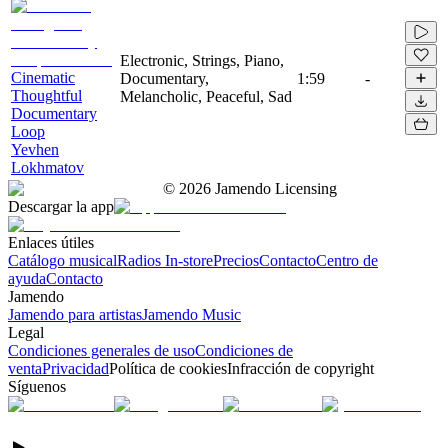
Electronic, Strings, Piano,
Cinematic
Documentary,
1:59
-
Thoughtful
Melancholic, Peaceful, Sad
Documentary
Loop
Yevhen
Lokhmatov
©
2026
Jamendo Licensing
Descargar la app
Enlaces útiles
Catálogo musical
Radios In-store
Precios
Contacto
Centro de
ayuda
Contacto
Jamendo
Jamendo para artistas
Jamendo Music
Legal
Condiciones generales de uso
Condiciones de
venta
Privacidad
Política de cookies
Infracción de copyright
Síguenos