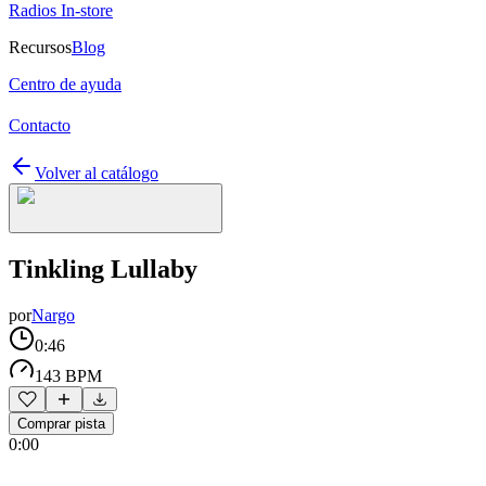
Radios In-store
Recursos
Blog
Centro de ayuda
Contacto
Volver al catálogo
Tinkling Lullaby
por
Nargo
0:46
143 BPM
Comprar pista
0:00