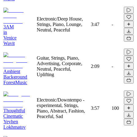
Electronic/Deep House,
Strings, Piano, Lounge,
3:47
-
3AM
Neutral, Peaceful
in
Venice
Wavit
Guitar, Strings, Piano,
Advertising, Corporate,
2:09
-
Neutral, Peaceful,
Ambient
Uplifting
Background
ForestMusic
Electronic/Downtempo -
experimental, Strings,
3:57
100
Thoughtful
Piano, Abstract, Fashion,
Cinematic
Peaceful, Sad
Yevhen
Lokhmatov