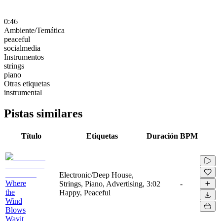
0:46
Ambiente/Temática
peaceful
socialmedia
Instrumentos
strings
piano
Otras etiquetas
instrumental
Pistas similares
Título
Etiquetas
Duración
BPM
Electronic/Deep House,
Where
Strings, Piano, Advertising,
3:02
-
the
Happy, Peaceful
Wind
Blows
Wavit