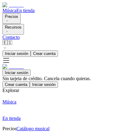
Música
En tienda
Precios
Recursos
Contacto
🇪🇸
Iniciar sesión
Crear cuenta
Iniciar sesión
Sin tarjeta de crédito. Cancela cuando quieras.
Crear cuenta
Iniciar sesión
Explorar
Música
En tienda
Precios
Catálogo musical