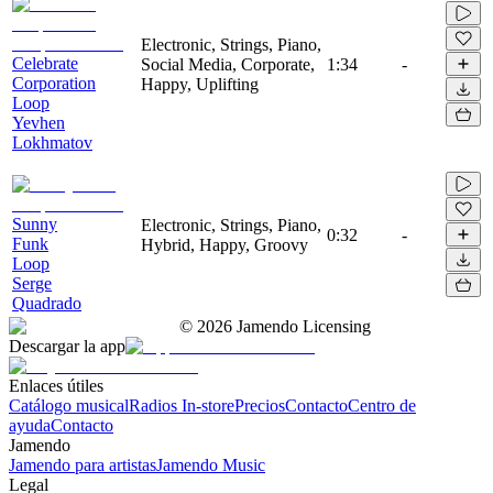
Electronic, Strings, Piano,
Celebrate
Social Media, Corporate,
1:34
-
Corporation
Happy, Uplifting
Loop
Yevhen
Lokhmatov
Sunny
Electronic, Strings, Piano,
0:32
-
Funk
Hybrid, Happy, Groovy
Loop
Serge
Quadrado
©
2026
Jamendo Licensing
Descargar la app
Enlaces útiles
Catálogo musical
Radios In-store
Precios
Contacto
Centro de
ayuda
Contacto
Jamendo
Jamendo para artistas
Jamendo Music
Legal