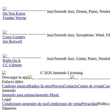
Jazz/Smooth Jazz, Drums, Piano, Neutra
Do You Know
Frankie Wayne
Jazz/Smooth Jazz, Saxophone, Wind, Film
Cross Country
Joe Bozwell
Jazz/Smooth Jazz, Guitar, Piano, Neutral
Right On It
CC Gilmore
©
2026
Jamendo Licensing
Descargar la app
Enlaces útiles
Catálogo musical
Radios In-store
Precios
Contacto
Centro de ayuda
Con
Jamendo
Jamendo para artistas
Jamendo Music
Legal
Condiciones generales de uso
Condiciones de venta
Privacidad
Política
Síguenos