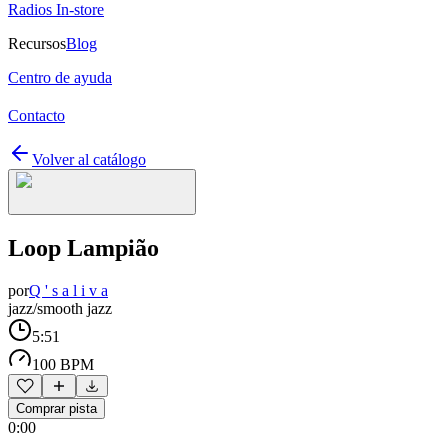
Radios In-store
Recursos
Blog
Centro de ayuda
Contacto
Volver al catálogo
Loop Lampião
por
Q ' s a l i v a
jazz/smooth jazz
5:51
100 BPM
Comprar pista
0:00