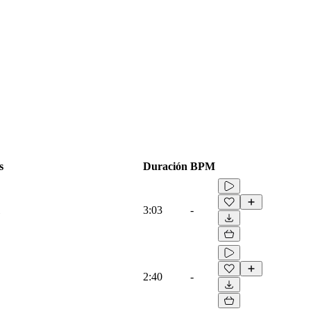
s
Duración
BPM
3:03
-
2:40
-