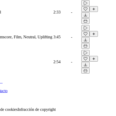
l
2:33
-
score, Film, Neutral, Uplifting
3:45
-
2:54
-
tacto
 de cookies
Infracción de copyright