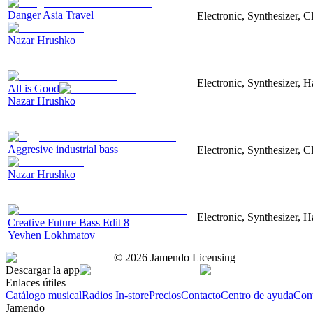
Danger Asia Travel
Electronic, Synthesizer, C
Nazar Hrushko
Electronic, Synthesizer, 
All is Good
Nazar Hrushko
Aggresive industrial bass
Electronic, Synthesizer, 
Nazar Hrushko
Electronic, Synthesizer, 
Creative Future Bass Edit 8
Yevhen Lokhmatov
©
2026
Jamendo Licensing
Descargar la app
Enlaces útiles
Catálogo musical
Radios In-store
Precios
Contacto
Centro de ayuda
Con
Jamendo