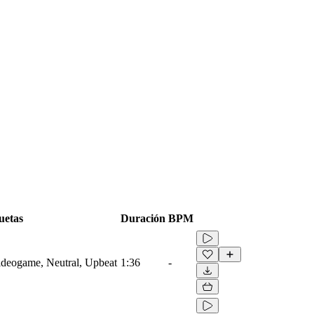
uetas
Duración
BPM
Videogame, Neutral, Upbeat
1:36
-