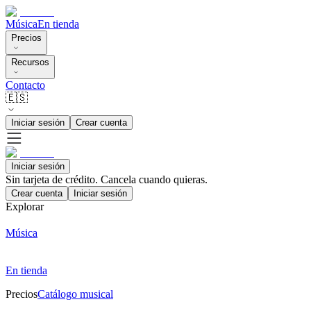
Música
En tienda
Precios
Recursos
Contacto
🇪🇸
Iniciar sesión
Crear cuenta
Iniciar sesión
Sin tarjeta de crédito. Cancela cuando quieras.
Crear cuenta
Iniciar sesión
Explorar
Música
En tienda
Precios
Catálogo musical