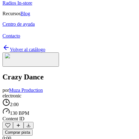
Radios In-store
Recursos
Blog
Centro de ayuda
Contacto
Volver al catálogo
Crazy Dance
por
Muza Production
electronic
2:00
130 BPM
Content ID
Comprar pista
0:00