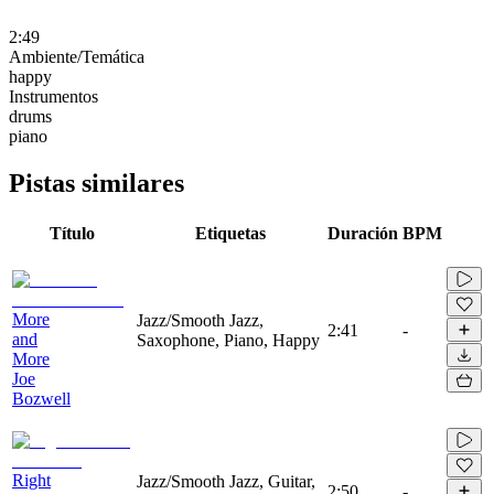
2:49
Ambiente/Temática
happy
Instrumentos
drums
piano
Pistas similares
Título
Etiquetas
Duración
BPM
More
Jazz/Smooth Jazz,
2:41
-
and
Saxophone, Piano, Happy
More
Joe
Bozwell
Right
Jazz/Smooth Jazz, Guitar,
2:50
-