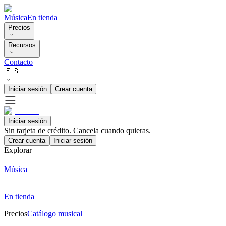
Música
En tienda
Precios
Recursos
Contacto
🇪🇸
Iniciar sesión
Crear cuenta
Iniciar sesión
Sin tarjeta de crédito. Cancela cuando quieras.
Crear cuenta
Iniciar sesión
Explorar
Música
En tienda
Precios
Catálogo musical