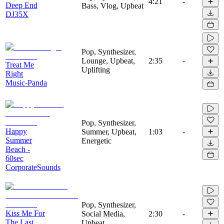
4:21
-
Deep End
Bass, Vlog, Upbeat
DJ35X
Pop, Synthesizer,
Lounge, Upbeat,
2:35
-
Treat Me
Uplifting
Right
Music-Panda
Pop, Synthesizer,
Happy
Summer, Upbeat,
1:03
-
Summer
Energetic
Beach -
60sec
CorporateSounds
Pop, Synthesizer,
Kiss Me For
Social Media,
2:30
-
The Last
Upbeat