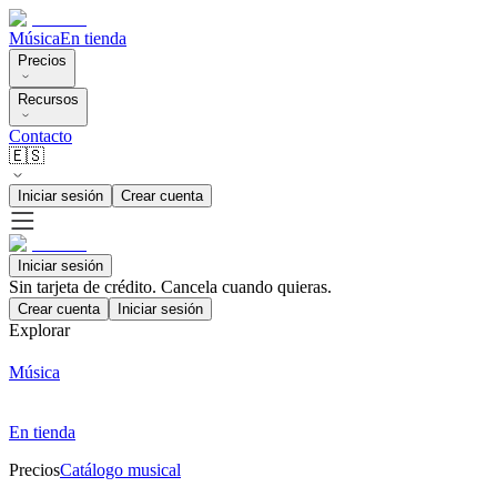
Música
En tienda
Precios
Recursos
Contacto
🇪🇸
Iniciar sesión
Crear cuenta
Iniciar sesión
Sin tarjeta de crédito. Cancela cuando quieras.
Crear cuenta
Iniciar sesión
Explorar
Música
En tienda
Precios
Catálogo musical