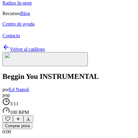
Radios In-store
Recursos
Blog
Centro de ayuda
Contacto
Volver al catálogo
Beggin You INSTRUMENTAL
por
Ed Napoli
pop
3:11
100 BPM
Comprar pista
0:00