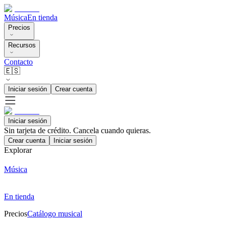
Música
En tienda
Precios
Recursos
Contacto
🇪🇸
Iniciar sesión
Crear cuenta
Iniciar sesión
Sin tarjeta de crédito. Cancela cuando quieras.
Crear cuenta
Iniciar sesión
Explorar
Música
En tienda
Precios
Catálogo musical