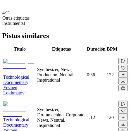
4:12
Otras etiquetas
instrumental
Pistas similares
Título
Etiquetas
Duración
BPM
Synthesizer, News,
Production, Neutral,
0:56
122
Technological
Inspirational
Documentary
Yevhen
Lokhmatov
Synthesizer,
Drummachine, Corporate,
1:12
120
Technological
News, Neutral,
Documentary
Inspirational
Yevhen